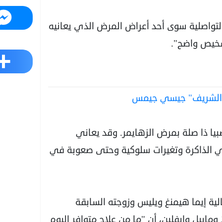
Messenger
لتواصلية سوى أحد أعراض المرض الذي يعانيه
شخيص واضح".
Share
ص الشريف" جيسي جيمس
يا ذا صلة بمرض الزهايمر. وقد يعاني
 الذاكرة وتغيرات سلوكية وحتى صعوبة في
لية إيما هيمنغ ويليس وزوجته السابقة
ومابيل وإيفلين، أن "ما من علاج متوافر اليوم