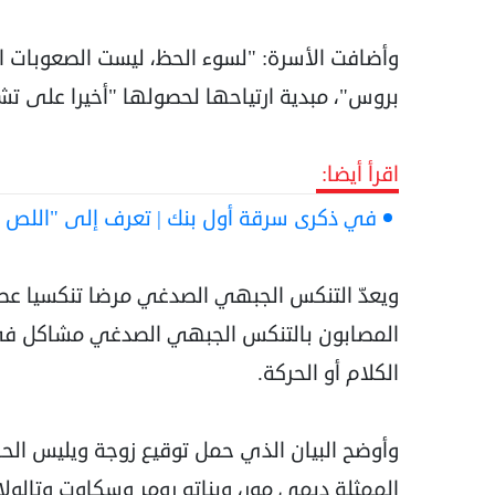
وأضافت الأسرة: "لسوء الحظ، ليست الصعوبات ا
بروس"، مبدية ارتياحها لحصولها "أخيرا على ت
اقرأ أيضا:
في ذكرى سرقة أول بنك | تعرف إلى "الل
ويعدّ التنكس الجبهي الصدغي مرضا تنكسيا عصب
المصابون بالتنكس الجبهي الصدغي مشاكل في
الكلام أو الحركة.
وأوضح البيان الذي حمل توقيع زوجة ويليس الحا
الممثلة ديمي مور، وبناته رومر وسكاوت وتالولا 