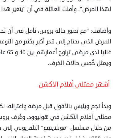
لهذا المرض". وأملت العائلة في أن "يتغير هذا 
وأضافت: "مع تطور حالة بروس، نأمل في أن تحر
المرض الذي يحتاج إلى قدر أكبر بكثير من التو
غالبا 
ويمثل خُمس حالات الخرف.
أشهر ممثلي أفلام الأكشن
وبدأ نجم ويليس بالأفول قبل مرضه واعتزاله، ل
ممثلي أفلام الأكشن في هوليوود. وعُرف بروس 
من خلال مسلسل "مونلايتينغ" التلفزيوني إلى ج