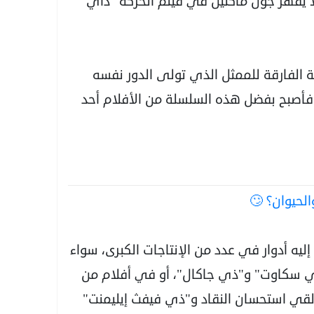
 لا يُقهر جون ماكلين في فيلم الحركة "داي
ة الفارقة للممثل الذي تولى الدور نفسه
فأصبح بفضل هذه السلسلة من الأفلام أحد
الحيوان؟ 🙄
يه أدوار في عدد من الإنتاجات الكبرى، سواء
 سكاوت" و"ذي جاكال"، أو في أفلام من
 غرار "12 مانكيز" الذي لقي استحسان النقاد و"ذي فيفث إيليمنت"