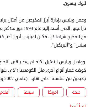
للوك بيسون.
وعمل ويليس بإدارة أبرز المخرجين من أمثال برا
تارانتينو، الذي أسند
مع المخرج شيامالان، فكان لويليس أدوار أكثر
سنس" و"أنبريكبل".
وواصل ويليس التمثيل لكنه لم يعد يلقى النجا
جديدين من سلسلة "داي هارد" (عامي 2007 و2013)، لم يقنعا النقاد ولا الجمهور.
صحة
امريكا
سينما
أفلام
اقرأ أيضا