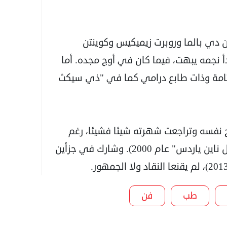
ين دي بالما وروبرت زيميكيس وكوينتن
 إليه عام 1994 دور ملاكم بدأ نجمه يبهت، فيما كان في أوج مجده. أما
 قتامة وذات طابع درامي كما في "ذي سيكث
ح نفسه وتراجعت شهرته شيئا فشيئا، رغم
خوضه غمار أنواع أخرى مثل الكوميديا ("ذي هول ناين ياردس" عام 2000). وشارك في جزأين
طب
فن