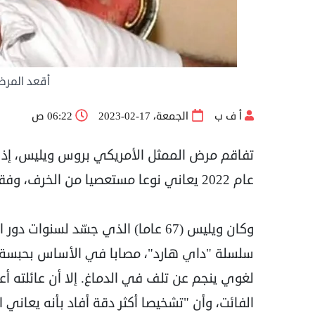
أقعد المرض 
أ ف ب
الجمعة، 17-02-2023
06:22 ص
تفاقم مرض الممثل الأمريكي بروس ويليس، إذ ب
عام 2022 يعاني نوعا مستعصيا من الخرف، وفقا لتشخيص طبي جديد.
وكان ويليس (67 عاما) الذي جسّد لسنوات دور البطل المقدام في
سلسلة "داي هارد"، مصابا في الأساس بحبسة (
لغوي ينجم عن تلف في الدماغ. إلا أن عائلته أع
الفائت، وأن "تشخيصا أكثر دقة أفاد بأنه يعان