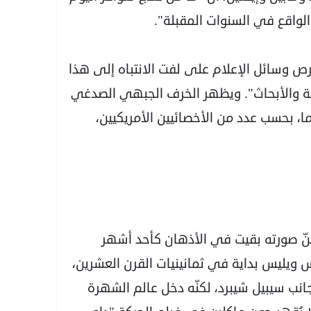
الواقع في السنوات المقبلة".
ص وسائل الإعلام على لفت الانتباه إلى هذا
عية والأبحاث". ويظهر الخرف الجبهي الصدغي
لدى مرضى تراوح أعمارهم بين 40 و 65 عاما، بحسب عدد من الأخصائيين الأمريكيين،
كنّ صورته بقيت في الأذهان كأحد أشهر
ويليس بداية في ثمانينيات القرن العشرين،
انب سيبيل شيبرد، لكنّه دخل عالم الشهرة