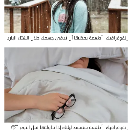
إنفوغرافيك | أطعمة يمكنها أن تدفئ جسمك خلال الشتاء البارد
إنفوغرافيك | أطعمة ستفسد ليلتك إذا تناولتها قبل النوم 😴