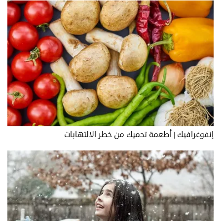
إنفوغرافيك | أطعمة تحميك من خطر الالتهابات