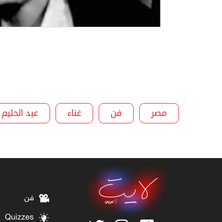
مصر
فن
غناء
عبد الحليم
فن
Quizzes