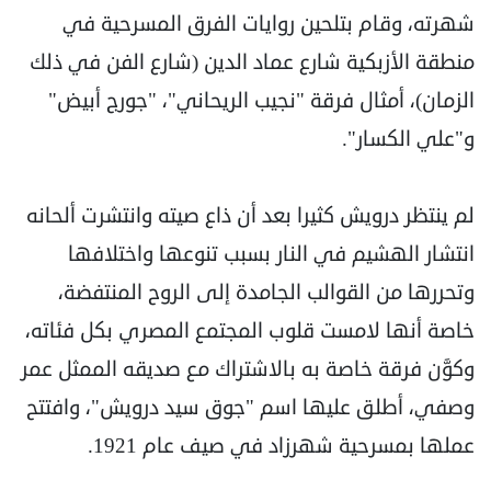
شهرته، وقام بتلحين روايات الفرق المسرحية في
منطقة الأزبكية شارع عماد الدين (شارع الفن في ذلك
الزمان)، أمثال فرقة "نجيب الريحاني"، "جورج أبيض"
و"علي الكسار".
لم ينتظر درويش كثيرا بعد أن ذاع صيته وانتشرت ألحانه
انتشار الهشيم في النار بسبب تنوعها واختلافها
وتحررها من القوالب الجامدة إلى الروح المنتفضة،
خاصة أنها لامست قلوب المجتمع المصري بكل فئاته،
وكوَّن فرقة خاصة به بالاشتراك مع صديقه الممثل عمر
وصفي، أطلق عليها اسم "جوق سيد درويش"، وافتتح
عملها بمسرحية شهرزاد في صيف عام 1921.