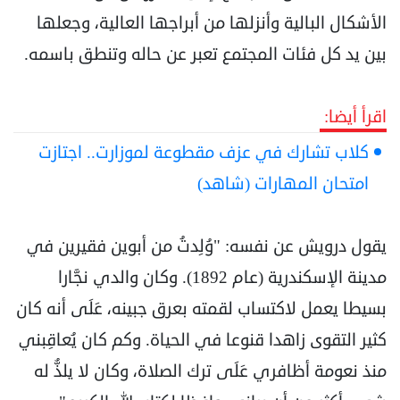
الأشكال البالية وأنزلها من أبراجها العالية، وجعلها
بين يد كل فئات المجتمع تعبر عن حاله وتنطق باسمه.
اقرأ أيضا:
كلاب تشارك في عزف مقطوعة لموزارت.. اجتازت
امتحان المهارات (شاهد)
يقول درويش عن نفسه: "وُلِدتُ من أبوين فقيرين في
مدينة الإسكندرية (عام 1892). وكان والدي نجَّارا
بسيطا يعمل لاكتساب لقمته بعرق جبينه، عَلَى أنه كان
كثير التقوى زاهدا قنوعا في الحياة. وكم كان يُعاقِبني
منذ نعومة أظافري عَلَى ترك الصلاة، وكان لا يلذُّ له