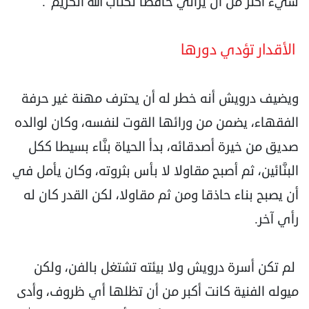
شيء أكثر من أن يراني حافظا لكتاب الله الكريم".
الأقدار تؤدي دورها
ويضيف درويش أنه خطر له أن يحترف مهنة غير حرفة
الفقهاء، يضمن من ورائها القوت لنفسه، وكان لوالده
صديق من خيرة أصدقائه، بدأ الحياة بنَّاء بسيطا ككل
البنَّائين، ثم أصبح مقاولا لا بأس بثروته، وكان يأمل في
أن يصبح بناء حاذقا ومن ثم مقاولا، لكن القدر كان له
رأي آخر.
لم تكن أسرة درويش ولا بيئته تشتغل بالفن، ولكن
ميوله الفنية كانت أكبر من أن تظلها أي ظروف، وأدى