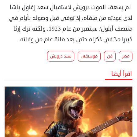
لم يسعف الموت درويش لاستقبال سعد زغلول باشا
لدى عودته من منفاه، إذ توفي قبل وصوله بأيام في
منتصف أيلول/ سبتمبر من عام 1923، ولكنه ترك إرثا
كبيرا مدّ في ذكراه حتى بعد مائة عام من وفاته.
مصر
فن
موسيقى
سيد درويش
اقرأ أيضا