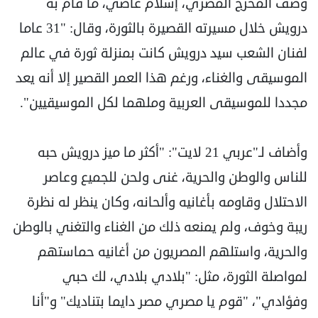
وصف المخرج المصري، إسلام عاصي، ما قام به
درويش خلال مسيرته القصيرة بالثورة، وقال: "31 عاما
لفنان الشعب سيد درويش كانت بمنزلة ثورة في عالم
الموسيقى والغناء، ورغم هذا العمر القصير إلا أنه يعد
مجددا للموسيقى العربية وملهما لكل الموسيقيين".
وأضاف لـ"عربي 21 لايت": "أكثر ما ميز درويش حبه
للناس والوطن والحرية، غنى ولحن للجميع وعاصر
الاحتلال وقاومه بأغانيه وألحانه، وكان ينظر له نظرة
ريبة وخوف، ولم يمنعه ذلك من الغناء والتغني بالوطن
والحرية، واستلهم المصريون من أغانيه حماستهم
لمواصلة الثورة، مثل: "بلادي بلادي، لك حبي
وفؤادي"، "قوم يا مصري مصر دايما بتناديك" و"أنا