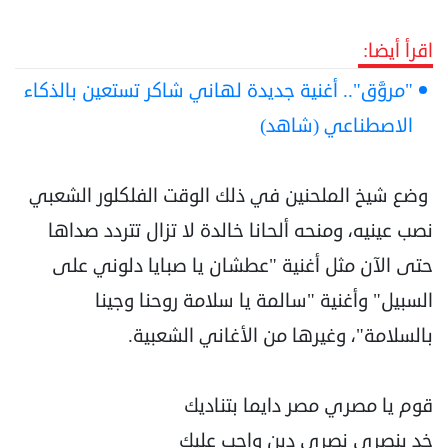
اقرأ أيضا:
"مروَّق".. أغنية جديدة لهاني شاكر تستعين بالذكاء
الاصطناعي (شاهد)
وضع شيخ الملحنين في ذلك الوقت الفلكلور الشعبي
نصب عينيه، ومنحه ألحانا خالدة لا تزال تتردد صداها
حتى الآن مثل أغنية "عطشان يا صبايا دلوني على
السبيل" وأغنية "سالمة يا سلامة روحنا وجينا
بالسلامة"، وغيرها من الأغاني الشعبية.
قوم يا مصري مصر دايما بتناديك
خد بنصري نصري دين واجب عليك