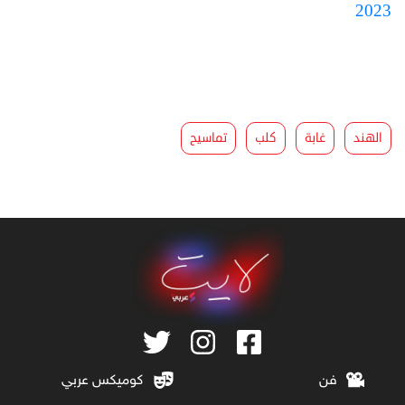
2023
الهند
غابة
كلب
تماسيح
فن
كوميكس عربي