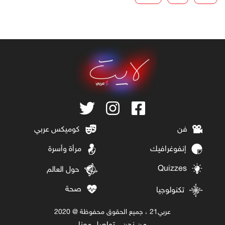
فن
كوميكس عربي
إنفوغرافيك
مرأة وأسرة
Quizzes
حول العالم
صحة
تكنولوجيا
عربي21 ، جميع الحقوق محفوظة @ 2020