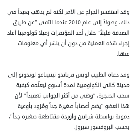
وقد استفسر الجراح عن الأمر لكنه لم يذهب بعيداً في
ذلك، وصولاً إلى عام 2010 عندما التقى "عن طريق
الصدفة قليلاً" خلال أحد المؤتمرات زميلا كولومبيا أعاد
إجراء هذه العملية من دون أن ينشر أي معلومات
عنها.
وقد دعاه الطبيب لويس فرناندو تينتيناغو لوندونو إلى
مدينة كالي الكولومبية لمدة أسبوع ليعلّمه كيفية
سحب الحنجرة، "وهي من أكثر الجوانب تعقيداً" لأن
هذا العضو "يضم أعصاباً صغيرة جداً ومُزود بأوعية
دموية بواسطة شرايين وأوردة مقتاطعة صغيرة جداً"،
بحسب البروفسور سيروز.