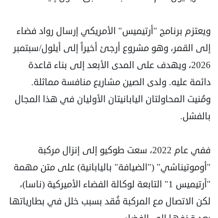
ويعتزم برنامج "أرتيميس" الأمريكي إرسال رواد فضاء
إلى القمر، وهو مشروع أرجئ أخيراً إلى أيلول/سبتمبر
2026، ويهدف على المدى الأبعد إلى بناء قاعدة
دائمة عليه. ولدى الصين مشاريع منافسة مماثلة.
ومُنيت المحاولتان اليابانيتان الأوليان في هذا المجال
بالفشل.
ففي عام 2022، سعت طوكيو إلى إنزال مركبة
"أوموتيناشي" ("الضيافة" باليابانية) على متن مهمة
"أرتيميس 1" التابعة لوكالة الفضاء الأميركية (ناسا)،
لكن الاتصال مع المركبة فُقد بسبب خلل في بطارياتها