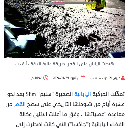
هبطت اليابان على القمر بطريقة عالية الدقة - أ ف ب
عربي21 لايت – أ ف ب
الإثنين، 29-01-2024
10:49 م
تمكّنت المركبة
اليابانية
الصغيرة "سليم" Slim بعد نحو
عشرة أيام من هبوطها التاريخي على سطح
القمر
من
معاودة "عملياتها"، وفق ما أعلنت الاثنين وكالة
الفضاء اليابانية ("جاكسا") التي كانت اضطرت إلى