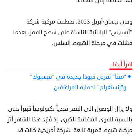
بعد قذفها إلى الفضاء.
وفي نيسان/أبريل 2023، تحطمت مركبة شركة
"آيسبيس" اليابانية الناشئة على سطح القمر، بعدما
فشلت في مرحلة الهبوط السلس.
اقرأ أيضا:
"ميتا" تفرض قيودا جديدة في "فيسبوك"
و"إنستغرام" لحماية المراهقين
ولا يزال الوصول إلى القمر تحدياً تكنولوجياً كبيراً حتى
بالنسبة للقوى الفضائية الكبرى، إذ فُقِد هذا الشهر أثرُ
مركبة هبوط قمرية تابعة لشركة أمريكية كانت قد