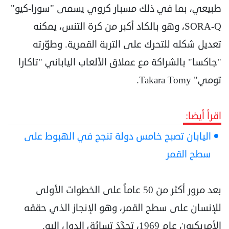
طبيعي، بما في ذلك مسبار كروي يسمى "سورا-كيو"
SORA-Q، وهو بالكاد أكبر من كرة التنس، يمكنه
تعديل شكله للتحرك على التربة القمرية. وطوّرته
"جاكسا" بالشراكة مع عملاق الألعاب الياباني "تاكارا
تومي" Takara Tomy.
اقرأ أيضا:
اليابان تصبح خامس دولة تنجح في الهبوط على
سطح القمر
بعد مرور أكثر من 50 عاماً على الخطوات الأولى
للإنسان على سطح القمر، وهو الإنجاز الذي حققه
الأمريكيون عام 1969، تجدَّدَ تسابُق الدول إليه.