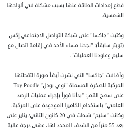
قطع إمدادات الطاقة عنها بسبب مشكلة في ألواحها
الشمسية.
وكتبت "جاكسا" على شبكة التواصل الاجتماعي إكس
(تويتر سابقاً): "نجحنا مساء الأحد في إقامة اتصال مع
سليم وعاودنا العمليات".
وأضافت "جاكسا" التي نشرت أيضاً صورة التقطتها
المركبة للصخرة المسماة "توي بودل" Toy Poodle
على سطح القمر: "بدأنا فوراً بإجراء عمليات الرصد
العلمي" باستخدام الكاميرا الموجودة على المركبة.
وكانت "سليم" هبطت في 20 كانون الثاني/ يناير على
بعد 55 متراً من الهدف المحدد لها، وهي درجة عالية