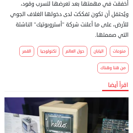
أخفقت في مهمتها بعد تعرضها لتسرب وقود،
ويُحتمَل أن تكون تفككت لدى دخولها الغلاف الجوي
للأرض، على ما أعلنت شركة "أستروبوتيك" الناشئة
التي صممتها.
منوعات
اليابان
حول العالم
تكنولوجيا
القمر
من هنا وهناك
اقرأ أيضا