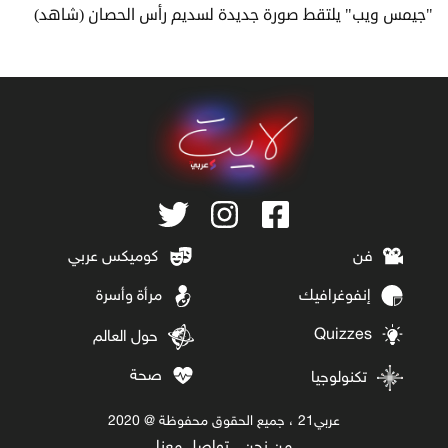
"جيمس ويب" يلتقط صورة جديدة لسديم رأس الحصان (شاهد)
فن
كوميكس عربي
إنفوغرافيك
مرأة وأسرة
Quizzes
حول العالم
صحة
تكنولوجيا
عربي21 ، جميع الحقوق محفوظة @ 2020
من نحن
تواصل معنا