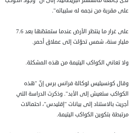
لدى جامعة مانشستر البريطانية، إلى أن "وجود الكوكب
على مقربة من نجمه له سلبياته".
على غرار ما ينتظر الأرض عندما ستمتصّها بعد 7.6
مليار سنة، شمس تحوّلت إلى عملاق أحمر.
ولا تعاني الكواكب اليتيمة من هذه المشكلة.
وقال كونسيليس لوكالة فرانس برس إنّ "هذه
الكواكب ستعيش إلى الأبد". وذكرت الدراسة التي
أجريت بالاستناد إلى بيانات "إقليدس"، احتمالات
مرتبطة بتكوين الكواكب اليتيمة.