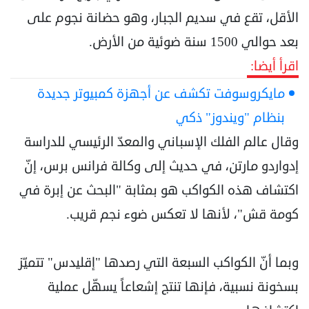
الأقل، تقع في سديم الجبار، وهو حضانة نجوم على
بعد حوالي 1500 سنة ضوئية من الأرض.
اقرأ أيضا:
مايكروسوفت تكشف عن أجهزة كمبيوتر جديدة
بنظام "ويندوز" ذكي
وقال عالم الفلك الإسباني والمعدّ الرئيسي للدراسة
إدواردو مارتن، في حديث إلى وكالة فرانس برس، إنّ
اكتشاف هذه الكواكب هو بمثابة "البحث عن إبرة في
كومة قش"، لأنها لا تعكس ضوء نجم قريب.
وبما أنّ الكواكب السبعة التي رصدها "إقليدس" تتميّز
بسخونة نسبية، فإنها تنتج إشعاعاً يسهّل عملية