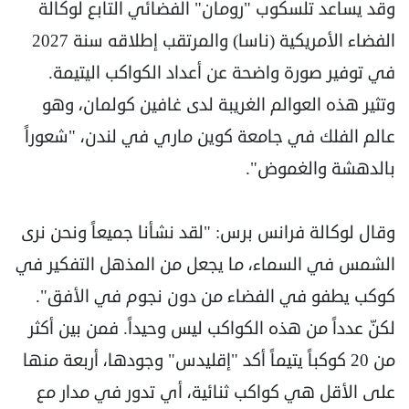
وقد يساعد تلسكوب "رومان" الفضائي التابع لوكالة
الفضاء الأمريكية (ناسا) والمرتقب إطلاقه سنة 2027
في توفير صورة واضحة عن أعداد الكواكب اليتيمة.
وتثير هذه العوالم الغريبة لدى غافين كولمان، وهو
عالم الفلك في جامعة كوين ماري في لندن، "شعوراً
بالدهشة والغموض".
وقال لوكالة فرانس برس: "لقد نشأنا جميعاً ونحن نرى
الشمس في السماء، ما يجعل من المذهل التفكير في
كوكب يطفو في الفضاء من دون نجوم في الأفق".
لكنّ عدداً من هذه الكواكب ليس وحيداً. فمن بين أكثر
من 20 كوكباً يتيماً أكد "إقليدس" وجودها، أربعة منها
على الأقل هي كواكب ثنائية، أي تدور في مدار مع