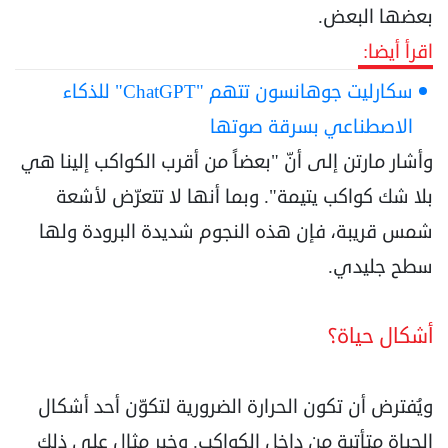
بعضها البعض.
اقرأ أيضا:
سكارليت جوهانسون تتهم "ChatGPT" للذكاء
الاصطناعي بسرقة صوتها
وأشار مارتن إلى أنّ "بعضاً من أقرب الكواكب إلينا هي
بلا شك كواكب يتيمة". وبما أنها لا تتعرّض لأشعة
شمس قريبة، فإن هذه النجوم شديدة البرودة ولها
سطح جليدي.
أشكال حياة؟
ويُفترض أن تكون الحرارة الضرورية لتكوّن أحد أشكال
الحياة متأتية من داخل الكواكب. وخير مثال على ذلك