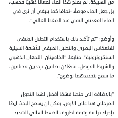
من السبيكة. لم يمنح هذا الماء لمعانًا ذهبيًا فحسب،
بل جعل الماء موصلًا -تمامًا كما ينبغي أن نرى في
الماء المعدني النقي عند الضغط العالي".
وأوضح: "تم تأكيد ذلك باستخدام التحليل الطيفي
للانعكاس البصري والتحليل الطيفي للأشعة السينية
السنكروترونية"، متابعا: "الخاصيتان -اللمعان الذهبي
والشريط الموصل- تشغلان نطاقين تردديين مختلفين،
ما سمح بتحديدهما بوضوح".
"بالإضافة إلى منحنا فهمًا أفضل لهذا التحول
المرحلي هنا على الأرض، يمكن أن يسمح البحث أيضًا
بإجراء دراسة وثيقة لظروف الضغط العالي الشديد