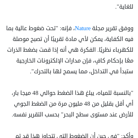
للغاية".
ووفق تقرير مجلة
Nature
، فإنه: "تحت ضغوط عالية بما
فيه الكفاية، يمكن لأي مادة تقريبًا أن تصبح موصلة
للكهرباء نظريًا. الفكرة هي أنه إذا قمت بضغط الذرات
معًا بإحكام كافٍ، فإن مدارات الإلكترونات الخارجية
ستبدأ في التداخل، مما يسمح لها بالتحرك".
"بالنسبة للمياه، يبلغ هذا الضغط حوالي 48 ميجا بار،
أي أقل بقليل من 48 مليون مرة من الضغط الجوي
للأرض عند مستوى سطح البحر" بحسب التقرير نفسه.
وأكد: "في حين أن الضغوط التي تتجاوز هذا قد تم