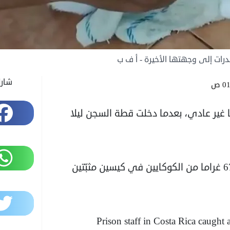
رات إلى وجهتها الأخيرة - أ ف ب
شار
 ص
Facebook
غير عادي، بعدما دخلت قطة السجن ليلا
WhatsApp
وكانت القطة تحمل 235 غراما من الماريجوانا و67 غراما من الكوكايين في كيسين مثبّتين
Twitter
Prison staff in Costa Rica caught 