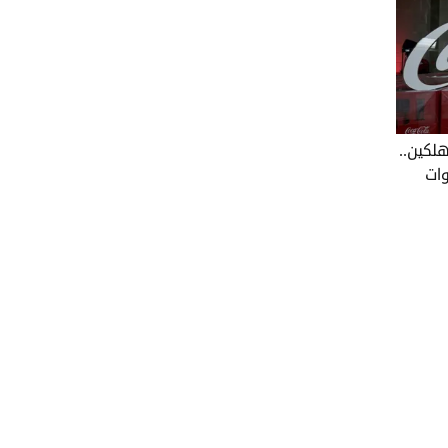
لكين..
وات