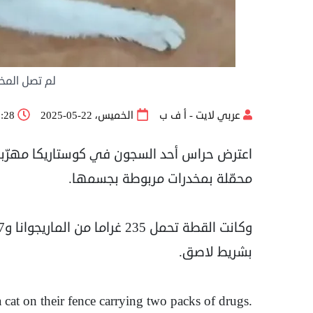
لم تصل المخد
عربي لايت - أ ف ب
الخميس، 22-05-2025
01:28
اعترض حراس أحد السجون في كوستاريكا مهرّبا 
محمّلة بمخدرات مربوطة بجسمها.
بشريط لاصق.
a cat on their fence carrying two packs of drugs.