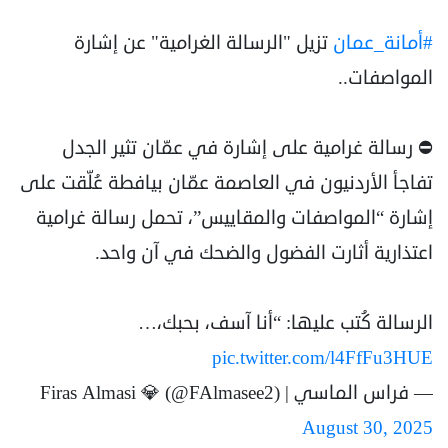
#أمانة_عمان
تزيل "الرسالة الغرامية" عن إشارة
المواصفات..
⛔ رسالة غرامية على إشارة في عمّان تثير الجدل
تفاجأ الأردنيون في العاصمة عمّان بيافطة عُلّقت على
إشارة “المواصفات والمقاييس”، تحمل رسالة غرامية
اعتذارية أثارت الفضول والضحك في آن واحد.
الرسالة كُتب عليها: “أنا آسف، بحبك،…
pic.twitter.com/l4FfFu3HUE
— فراس الماسي | Firas Almasi 💎 (@FAlmasee2)
August 30, 2025