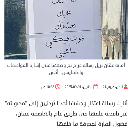
أمانه عمّان تزيل رسالة غرام تم وضعها على إشارة المواصفات
والمقاييس - أكس
لندن- عربي21
الإثنين، 01-09-2025
10:33 ص
أثارت رسالة اعتذار وجهها أحد الأردنيين إلى "محبوبته"
عبر يافطة علقها في طريق عام بالعاصمة عمان،
فضول المارة لمعرفة ما خلفها