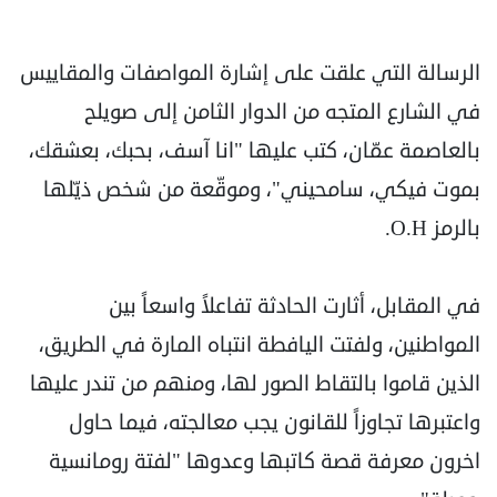
الرسالة التي علقت على إشارة المواصفات والمقاييس
في الشارع المتجه من الدوار الثامن إلى صويلح
بالعاصمة عمّان، كتب عليها "انا آسف، بحبك، بعشقك،
بموت فيكي، سامحيني"، وموقّعة من شخص ذيّلها
بالرمز O.H.
في المقابل، أثارت الحادثة تفاعلاً واسعاً بين
المواطنين، ولفتت اليافطة انتباه المارة في الطريق،
الذين قاموا بالتقاط الصور لها، ومنهم من تندر عليها
واعتبرها تجاوزاً للقانون يجب معالجته، فيما حاول
اخرون معرفة قصة كاتبها وعدوها "لفتة رومانسية