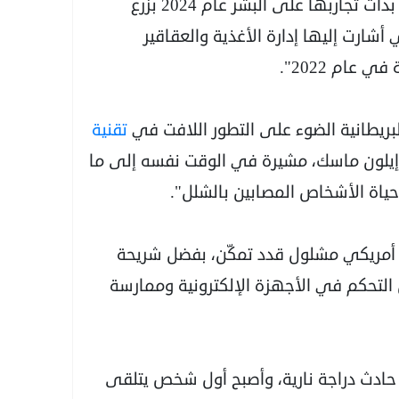
وبحسب وكالة "رويترز"، فإنّ: "نيورالينك كانت قد بدأت تجاربها على البشر عام 2024 بزرع
شارت إليها إدارة الأغذية والعقاقير
عام 2022".
يطانية الضوء على التطور اللافت في
تقنية
ة إيلون ماسك، مشيرة في الوقت نفسه إلى ما
اة الأشخاص المصابين بالشلل".
ي أمريكي مشلول قدد تمكّن، بفضل شريحة
لتحكم في الأجهزة الإلكترونية وممارسة
 حادث دراجة نارية، وأصبح أول شخص يتلقى