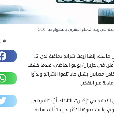
دة في ربط الدماغ البشري بالتكنولوجيا- CC0
شار
Facebook
قالت شركة "نيورالينك" المملوكة للملياردير إيلون ماسك، إنها زرعت شرائح دماغية لدى 12
أُعلن في حزيران/ يونيو الماضي، عندما كشف
 مصابين بشلل حاد تلقوا الشرائح وبدأوا
WhatsApp
ية عبر التفكير.
Twitter
اجتماعي "إكس"، الثلاثاء، أنّ: "المرضى