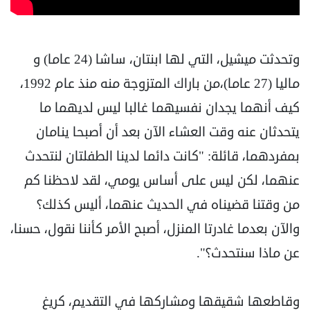
وتحدثت ميشيل، التي لها ابنتان، ساشا (24 عاما) و
ماليا (27 عاما)،من باراك المتزوجة منه منذ عام 1992،
كيف أنهما يجدان نفسيهما غالبا ليس لديهما ما
يتحدثان عنه وقت العشاء الآن بعد أن أصبحا ينامان
بمفردهما، قائلة: "كانت دائما لدينا الطفلتان لنتحدث
عنهما، لكن ليس على أساس يومي، لقد لاحظنا كم
من وقتنا قضيناه في الحديث عنهما، أليس كذلك؟
والآن بعدما غادرتا المنزل، أصبح الأمر كأننا نقول، حسنا،
عن ماذا سنتحدث؟".
وقاطعها شقيقها ومشاركها في التقديم، كريغ