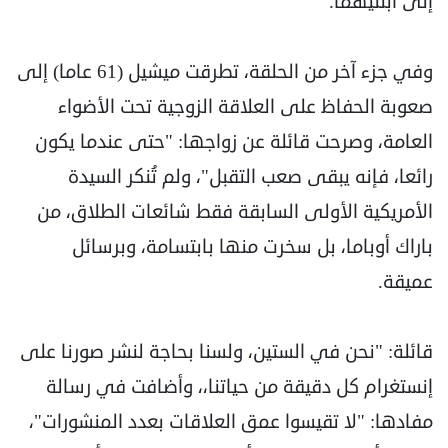
إلى ابنتيهما.
وفي جزء آخر من الحلقة، تطرقت ميشيل (61 عاما) إلى
صعوبة الحفاظ على العلاقة الزوجية تحت الأضواء
العامة، وصرحت قائلة عن زواجها: "حتى عندما يكون
رائعا، فإنه يبقى صعب التقبل"، ولم تُنكر السيدة
الأمريكية الأولى السابقة فقط شائعات الطلاق، من
باراك أوباما، بل سخرت منها بابتسامة، وبرسائل
عميقة.
قائلة: "نحن في الستين، ولسنا بحاجة لنشر صورنا على
إنستغرام كل دقيقة من حياتنا،، وأضافت في رسالة
مفادها: "لا تقيسوا عمق العلاقات بعدد المنشورات"،