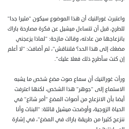
واعتبرت غورالنيك أن هذا الموضوع سيكون "مثيرا جدا"
للطرح، قبل أن تتساءل ميشيل عن فكرة مصارحة باراك
بانزعاجها من عادته، وقالت مازحة: "لماذا يزعجني
مضغك إلى هذا الحد؟ فلنناقش"، ثم أضافت: "لا أعلم
إن كنت سأطرح ذلك فعلا عليك".
ورأت غورالنيك أن سماع صوت مضغ شخص ما يشبه
الاستماع إلى "جوهر" هذا الشخص، لكنها اعترفت
أيضا بأن الانزعاج من أصوات المضغ "أمر شائع" في
الحياة الزوجية، وأوضحت ميشيل قائلة: "البنات وأنا
ننزعج كثيرا من طريقة باراك في المضغ"، في إشارة