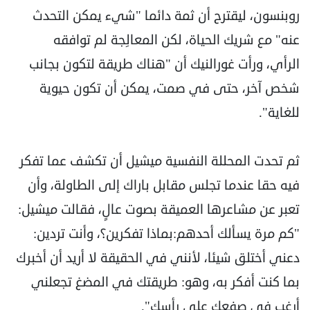
روبنسون، ليقترح أن ثمة دائما "شيء يمكن التحدث
عنه" مع شريك الحياة، لكن المعالِجة لم توافقه
الرأي، ورأت غورالنيك أن "هناك طريقة لتكون بجانب
شخص آخر، حتى في صمت، يمكن أن تكون حيوية
للغاية".
ثم تحدت المحللة النفسية ميشيل أن تكشف عما تفكر
فيه حقا عندما تجلس مقابل باراك إلى الطاولة، وأن
تعبر عن مشاعرها العميقة بصوت عالٍ، فقالت ميشيل:
"كم مرة يسألك أحدهم:بماذا تفكرين؟، وأنت تردين:
دعني أختلق شيئا، لأنني في الحقيقة لا أريد أن أخبرك
بما كنت أفكر به، وهو: طريقتك في المضغ تجعلني
أرغب في صفعك على رأسك".