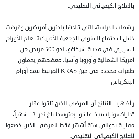
بالعلاج الكيميائي التقليدي.
وشملت الدراسة، التي قادها باحثون أمريكيون وعُرضت
خلال الاجتماع السنوي للجمعية الأمريكية لعلم الأورام
السريري في مدينة شيكاغو، نحو 500 مريض من
أمريكا الشمالية وأوروبا وآسيا، معظمهم يحملون
طفرات محددة في جين KRAS المرتبط بنمو أورام
البنكرياس.
وأظهرت النتائج أن المرضى الذين تلقوا عقار
"داراكسونراسيب" عاشوا بمتوسط بلغ نحو 13 شهراً،
مقارنة بحوالي ستة أشهر فقط للمرضى الذين خضعوا
للعلاج الكيميائي التقليدي.