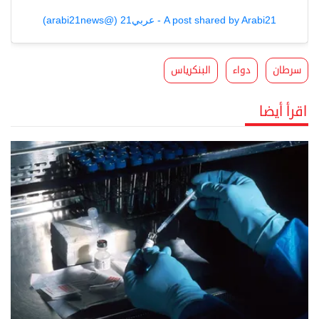
A post shared by Arabi21 - عربي21 (@arabi21news)
سرطان
دواء
البنكرياس
اقرأ أيضا