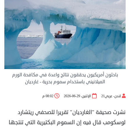
باحثون أمريكيون يحققون نتائج واعدة في مكافحة الورم
الميلانيني باستخدام سموم بحرية - غارديان
لندن- عربي21
الإثنين، 29-06-2026
08:02 م
نشرت صحيفة "الغارديان" تقريرا للصحفي ريتشارد
لوسكومب قال فيه إن السموم البكتيرية التي تنتجها