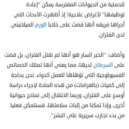
للحماية من الحيوانات المفترسة يمكن "إعادة
توظيفها" لأغراض علاجية؛ إذ أظهرت الأبحاث التي
أجراها فريقه أنها قضت على خلايا
الورم
الميلانيني
لدى الفئران.
وأضاف: "الخبر السار هو أنها لم تقتل الفئران، بل قضت
على
السرطان
لديها، مما يعني أنها تمتلك الخصائص
الفسيولوجية التي تؤهلها للعمل كدواء. نحن بحاجة
إلى كميات (بالغرامات) من هذه المادة لإجراء دراسة
أوسع على الفئران، وربما الانتقال إلى نماذج حيوانية
أخرى، وإذا تمكنا من إثبات سلامتها، فسنتمكن فعليا
من بدء تجارب سريرية على البشر".