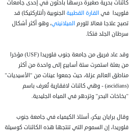
كائنات بحرية صغيرة درسها باحثون في إحدى جامعات
فلوريدا في
القارة القطبية
الجنوبية (أنتاركتيكا) قد
تصبح علاجا فعالا للورم
الميلانيني
، وهو أكثر أشكال
سرطان الجلد فتكا.
وقد عاد فريق من جامعة جنوب فلوريدا (USF) مؤخرا
من بعثة استمرت ستة أسابيع إلى واحدة من أكثر
مناطق العالم عزلة، حيث جمعوا عينات من "الأسيديات"
(ascidians) - وهي كائنات لافقارية تُعرف باسم
"بخاخات البحر" وتزدهر في المياه الجليدية.
وقال برايان بيكر، أستاذ الكيمياء في جامعة جنوب
فلوريدا، إن السموم التي تنتجها هذه الكائنات كوسيلة