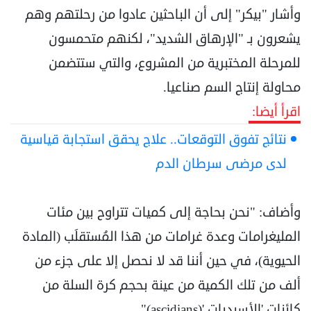
وأشار "بيكر" إلى أن الباحثين عادوا من رحلتهم وهم
يشعرون بـ "الإرهاق الشديد"، لكنهم متحمسون
للمرحلة المختبرية من المشروع، والتي ستتضمن
محاولة إنتاج السم صناعيا.
اقرأ أيضا:
نتائج تفوق التوقعات.. علاج يحقق استجابة قياسية
لدى مرضى سرطان الدم
وأضاف: "نحن بحاجة إلى كميات تتراوح بين مئات
المليغرامات وعدة غرامات من هذا المُستقلَب (المادة
الحيوية)، في حين أننا قد لا نحصل إلا على جزء من
ألف من تلك الكمية من عينة بحجم كرة السلة من
كائنات 'الأسيديات '(ascidians)".