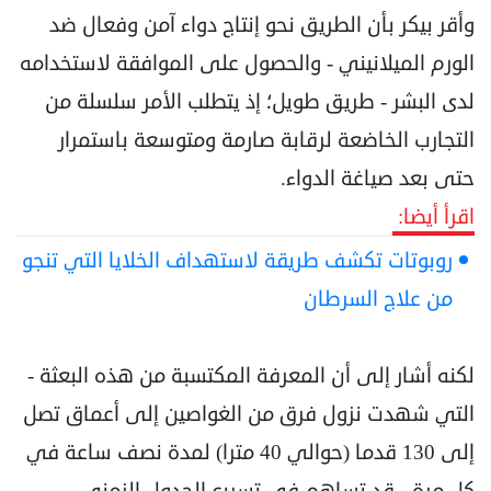
وأقر بيكر بأن الطريق نحو إنتاج دواء آمن وفعال ضد
الورم الميلانيني - والحصول على الموافقة لاستخدامه
لدى البشر - طريق طويل؛ إذ يتطلب الأمر سلسلة من
التجارب الخاضعة لرقابة صارمة ومتوسعة باستمرار
حتى بعد صياغة الدواء.
اقرأ أيضا:
روبوتات تكشف طريقة لاستهداف الخلايا التي تنجو
من علاج السرطان
لكنه أشار إلى أن المعرفة المكتسبة من هذه البعثة -
التي شهدت نزول فرق من الغواصين إلى أعماق تصل
إلى 130 قدما (حوالي 40 مترا) لمدة نصف ساعة في
كل مرة - قد تساهم في تسريع الجدول الزمني