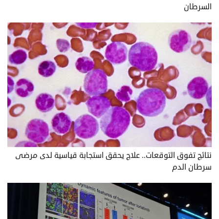
السرطان
نتائج تفوق التوقعات.. علاج يحقق استجابة قياسية لدى مرضى
سرطان الدم