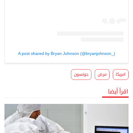
A post shared by Bryan Johnson (@bryanjohnson_)
امريكا
مرض
جونسون
اقرأ أيضا