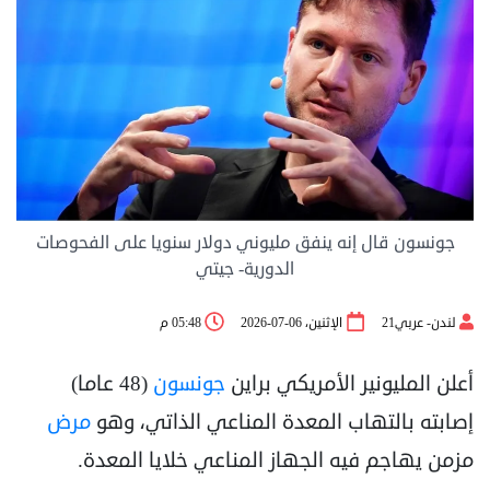
جونسون قال إنه ينفق مليوني دولار سنويا على الفحوصات
الدورية- جيتي
لندن- عربي21
الإثنين، 06-07-2026
05:48 م
أعلن المليونير الأمريكي براين
جونسون
(48 عاما)
إصابته بالتهاب المعدة المناعي الذاتي، وهو
مرض
مزمن يهاجم فيه الجهاز المناعي خلايا المعدة.