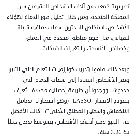
تصويرية جُمعت من آلاف الأشخاص المقيمين في
المملكة المتحدة. ومن خلال تحليل صور الدماغ لهؤلاء
الأشخاص، استخلص الباحثون سمات دماغية قابلة
للقياس، مثل حجم مناطق محددة في الدماغ،
وخصائص الأنسجة، والتغيرات الهيكلية.
وبعد ذلك، قاموا بتدريب خوارزميات التعلم الآلي للتنبؤ
بعمر الأشخاص استنادا إلى سمات الدماغ التي
حددوها. ووجدوا أن طريقة إحصائية محددة - تُعرف
بنموذج الانحدار "LASSO" (وهو اختصار لـ "معامل
الانكماش والاختيار المطلق الأدنى") - كانت الأفضل
في التنبؤ بعمر أدمغة الأشخاص، بمتوسط معدل خطأ
بلغ 3.26 سنة.