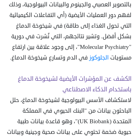
بالتصوير العصبي والجينوم والبيانات البيولوجية، وذلك
لفهم دور العمليات الأيضية (أي التفاعلات الكيميائية
التي تحول الغذاء إلى طاقة) في شيخوخة الدماغ
بشكل أفضل. وتشير نتائجهم، التي نُشرت في دورية
"Molecular Psychiatry"، إلى وجود علاقة بين ارتفاع
مستويات
الجلوكوز
في الدم وتسارع شيخوخة الدماغ.
الكشف عن المؤشرات الأيضية لشيخوخة الدماغ
باستخدام الذكاء الاصطناعي
لاستكشاف الأسس البيولوجية لشيخوخة الدماغ، حلل
الباحثون بيانات من "البنك الحيوي في المملكة
المتحدة (UK Biobank)"، وهو قاعدة بيانات طبية
حيوية ضخمة تحتوي على بيانات صحية وجينية وبيانات