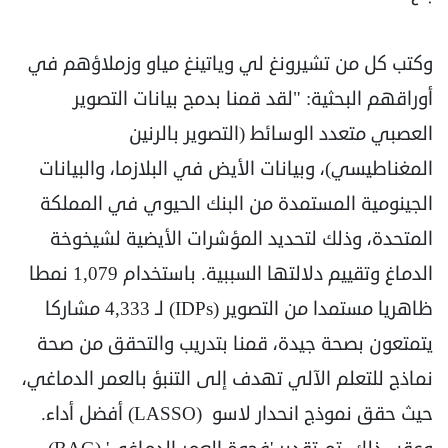
وكتب كل من تشيرونغ لي وياتينغ مياو وزملاؤهم في
أوراقهم البحثية: "لقد قمنا بدمج بيانات التصوير
العصبي متعدد الوسائط (التصوير بالرنين
المغناطيسي)، وبيانات الأيض في البلازما، والبيانات
الجينومية المستمدة من البنك الحيوي في المملكة
المتحدة، وذلك لتحديد المؤشرات الأيضية لشيخوخة
الدماغ وتقييم دلالتها السببية. باستخدام 1,079 نمطا
ظاهريا مستمدا من التصوير (IDPs) لـ 4,333 مشاركا
يتمتعون بصحة جيدة، قمنا بتدريب والتحقق من صحة
نماذج للتعلم الآلي تهدف إلى التنبؤ بالعمر الدماغي،
حيث حقق نموذج انحدار لاسو (LASSO) أفضل أداء.