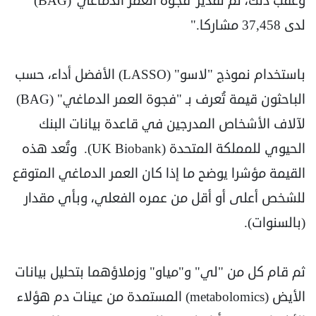
وعقب ذلك، تم تقدير 'فجوة العمر الدماغي' (BAG)
لدى 37,458 مشاركا."
باستخدام نموذج "لاسو" (LASSO) الأفضل أداء، حسب
الباحثون قيمة تُعرف بـ "فجوة العمر الدماغي" (BAG)
لآلاف الأشخاص المدرجين في قاعدة بيانات البنك
الحيوي للمملكة المتحدة (UK Biobank). وتُعد هذه
القيمة مؤشرا يوضح ما إذا كان العمر الدماغي المتوقع
للشخص أعلى أو أقل من عمره الفعلي، وبأي مقدار
(بالسنوات).
ثم قام كل من "لي" و"مياو" وزملاؤهما بتحليل بيانات
الأيض (metabolomics) المستمدة من عينات دم هؤلاء