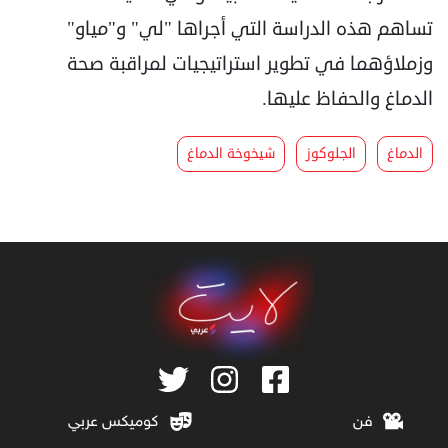
تساهم هذه الدراسة التي أجراها "لي" و"مياو"
وزملاؤهما في تطوير استراتيجيات لمراقبة صحة
الدماغ والحفاظ عليها.
الدماغ
الجلوكوز
شيخوخة الدماغ
فن
كوميكس عربي