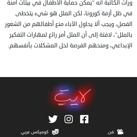
ورأت الكاتبة أنه "يمكن حماية الأطفال في بيئات آمنة
في ظل أزمة كورونا، لكن الملل هو شيء يتخطى
الفصل، ويجب ألا يحاول الآباء منع أطفالهم من الشعور
بالملل"، لافتة إلى أن الملل أمر رائع لمهارات التفكير
الإبداعي، ومنحهم الفرصة لحل المشكلات بأنفسهم.
فن
كوميكس عربي