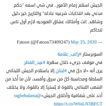
الجيش استلم زمام الأمور.. في شي اسمه "حكم
مدني بعد انتخابات شرعيه عادله" والتاريخ خير دليل
وشاهد. انت وأمثالك عشاق العبوديه لازم أول ناس
تتحاكم
May 25, 2020
— Fatoon (@Fatoon73409247)
السوبرستار
#راغب_علامة
في موقف جريء خلال سهرة
#عيد_الفطر
يرى أنه «لا حلّ في
#لبنان
إلا باستلام الجيش اللبناني
السلطة ومحاسبة كلّ من سرق وأفسد، لأن ما أُخذ من
الشعب اللبناني بالقوة لا يُستردّ إلا بالقوة، ولا يختلف
أحد على شفافية وأخلاق الجيش»
@raghebalama
https://t.co/W6sLN3BFCT