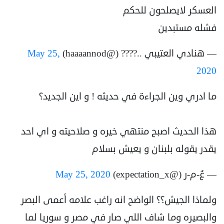
العسكر لايصلحون للحكم
فشله مستبدين
— هنادي العتيبي ..???? (@haaaannod)
May 25,
2020
ما ادري وين الجراءة في حديثه ! و اين الجديد؟
هذا الحديث اصبح منتهي خيره و صلاحيته و اي احد
يقدر يقوله بلبنان و يعيش بسلام
— عُ-م-ر (@expectation_x)
May 25, 2020
ولماذا الجيش؟؟ الواضح انه راغب علامه أعمى البصر
والبصيره وما شاف اللي صار في مصر و سوريا لما