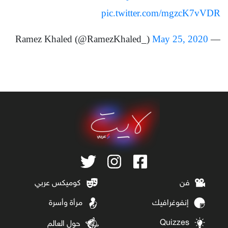
pic.twitter.com/mgzcK7vVDR
May 25, 2020
— Ramez Khaled (@RamezKhaled_)
فن
كوميكس عربي
إنفوغرافيك
مرأة وأسرة
Quizzes
حول العالم