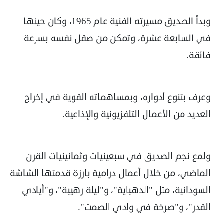
وبدأ الصديق مسيرته الفنية عام 1965، وكان حينها
في السابعة عشرة، وتمكن من صقل نفسه بسرعة
فائقة.
وعرف بتنوع أدواره، وبمساهماته القوية في إخراج
العديد من الأعمال التلفزيونية والإذاعية.
ولمع نجم الصديق في سبعينيات وثمانينيات القرن
الماضي، من خلال أعمال درامية بارزة قدمتها الشاشة
السودانية، مثل "الدهباية"، و"ليلة رهيبة"، و"أيادي
القدر"، و"صرخة في وادي الصمت".