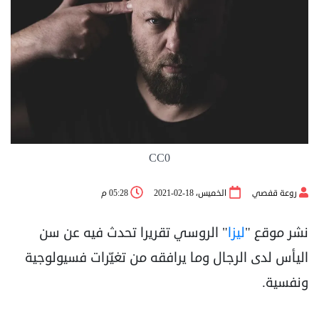
CC0
روعة قفصي
الخميس، 18-02-2021
05:28 م
نشر موقع "
ليزا
" الروسي تقريرا تحدث فيه عن سن
اليأس لدى الرجال وما يرافقه من تغيّرات فسيولوجية
ونفسية.