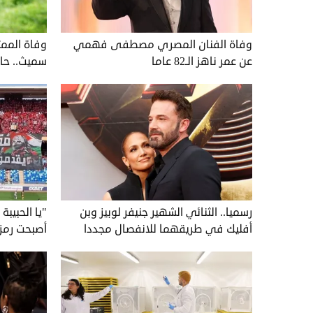
وفاة الفنان المصري مصطفى فهمي
وفاة الممث
عن عمر ناهز الـ82 عاما
سميث.. حاص
رسميا.. الثنائي الشهير جنيفر لوبيز وبن
"يا الحبيب
أفليك في طريقهما للانفصال مجددا
أصبحت رمزا