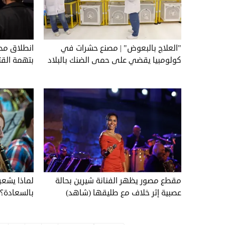
"العلاج بالبعوض" | مصنع حشرات في
انطلاق محا
كولومبيا يقضي على حمى الضنك بالبلاد
بتهمة القت
مقطع مصور يظهر الفنانة شيرين بحالة
لماذا يشعر
عصبية إثر خلاف مع طليقها (شاهد)
بالسعادة؟.