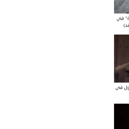
ة" في
د)
ول في