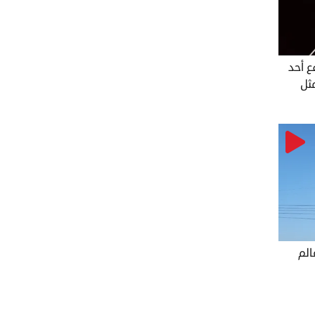
ع أحد
ثل
الم