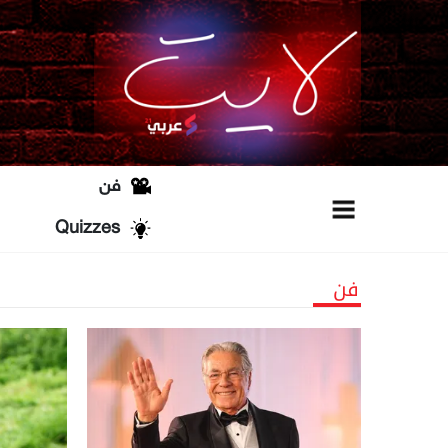
فن
Quizzes
فن