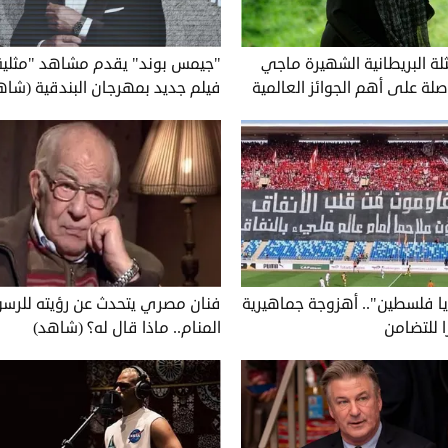
لة البريطانية الشهيرة ماجي
"جيمس بوند" يقدم مشاهد "مثلي
لة على أهم الجوائز العالمية
فيلم جديد بمهرجان البندقية (شاه
ة يا فلسطين".. أهزوجة جماهيرية
فنان مصري يتحدث عن رؤيته للرس
 للتضامن
المنام.. ماذا قال له؟ (شاهد)