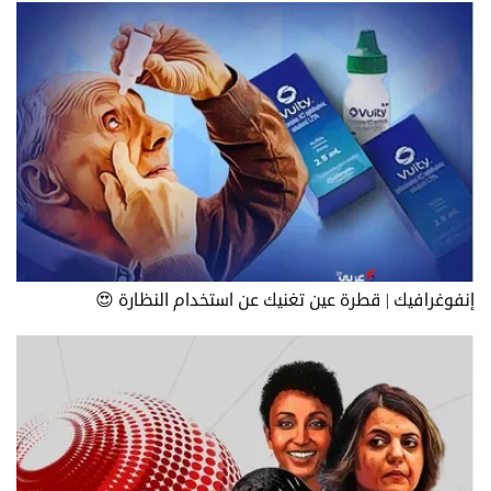
إنفوغرافيك | قطرة عين تغنيك عن استخدام النظارة 😍