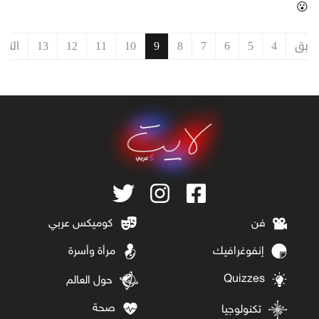
😮
سابق
4
5
6
7
8
9
10
11
12
13
التا
فن
كوميكس عربي
إنفوغرافيك
مرأة وأسرة
Quizzes
حول العالم
صحة
تكنولوجيا