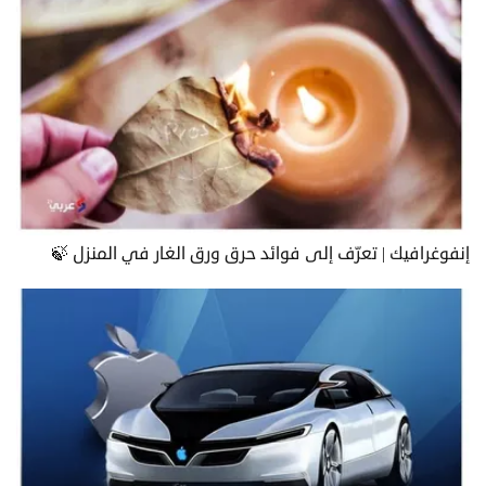
إنفوغرافيك | تعرّف إلى فوائد حرق ورق الغار في المنزل 🍃