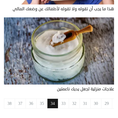
هذا ما يجب أن تقوله ولا تقوله لأطفالك عن وضعك المالي
علاجات منزلية لجعل يديك ناعمتين
ق
29
30
31
32
33
34
35
36
37
38
ا