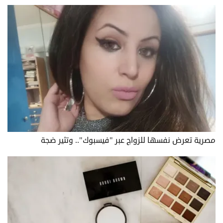
مصرية تعرض نفسها للزواج عبر "فيسبوك".. وتثير ضجة