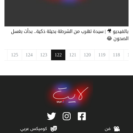
بالفيديو 🎥 | سيدة تهرب من الشرطة بحيلة ذكية.. بدأت بغسل
الصحون 😂
26
125
124
123
122
121
120
119
118
11
فن
كوميكس عربي