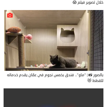
خلال تصوير فيلم 😱
بالصور 📸 | "ماو".. فندق بخمس نجوم في عمّان يقدم خدماته
للقطط 😻