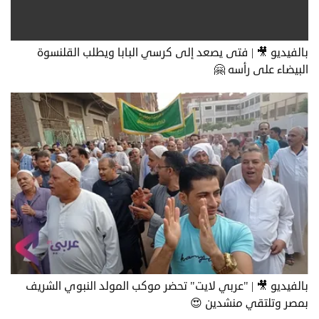
بالفيديو 🎥 | فتى يصعد إلى كرسي البابا ويطلب القلنسوة
البيضاء على رأسه 🤗
بالفيديو 🎥 | "عربي لايت" تحضر موكب المولد النبوي الشريف
بمصر وتلتقي منشدين 😍