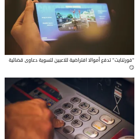
"فورتنايت" تدفع أموالا افتراضية للاعبين لتسوية دعاوى قضائية
😏