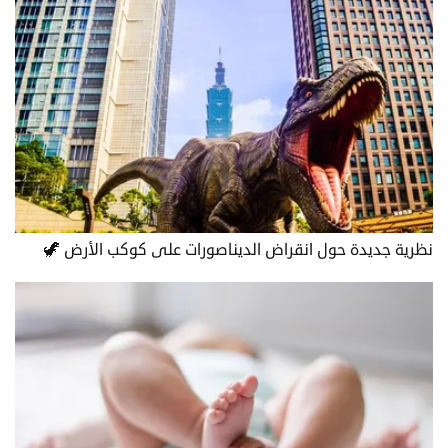
نظرية جديدة حول انقراض الديناصورات على كوكب الأرض 🦖