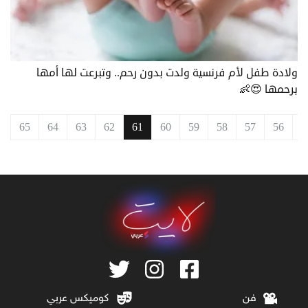
ولادة طفل لأم فرنسية ولدت بدون رحم.. وتبرعت لها أمها
برحمها 😍👶
ق
56
57
58
59
60
61
62
63
64
65
ا
فن
كوميكس عربي