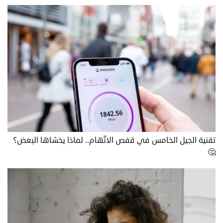
تقنية الجيل الخامس في قفص الاتّهام.. لماذا يخشاها البعض؟
🤔