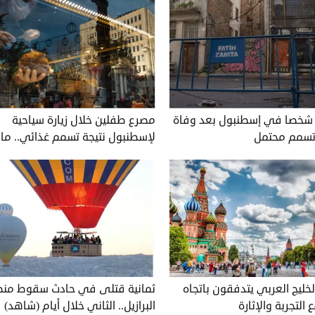
وقيف 11 شخصا في إسطنبول بعد وفاة
مصرع طفلين خلال زيارة سياحية
 تسمم محتمل
لإسطنبول نتيجة تسمم غذائي.. ماذا
 الخليج العربي يتدفقون باتجاه
ثمانية قتلى في حادث سقوط من
 التجربة والإثارة
البرازيل.. الثاني خلال أيام (شاهد)