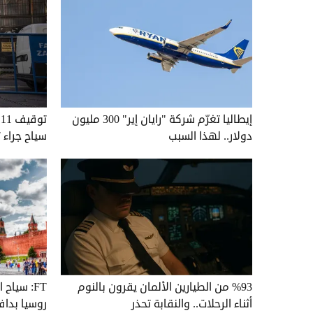
إيطاليا تغرّم شركة "رايان إير" 300 مليون
ت
دولار.. لهذا السبب
سياح جراء
%93 من الطيارين الألمان يقرون بالنوم
FT: سياح
أثناء الرحلات.. والنقابة تحذر
روسيا بدافع