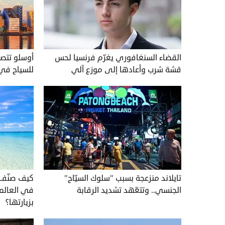
القضاء السنغافوري يغرّم فرنسيا لحس
أوسلو تتصد
قشة شرب وأعادها إلى موزع آلي
للسياح في 026
تايلاند منزعجة بسبب "سلوك السيّاح"
الجنسي.. وتتعّهد تشديد الرقابة
بزيارتها؟