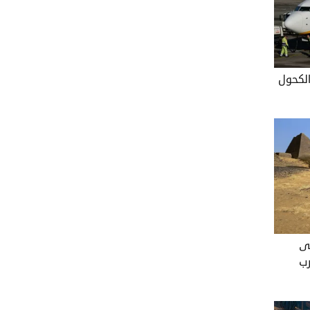
الكحول
لى
رب