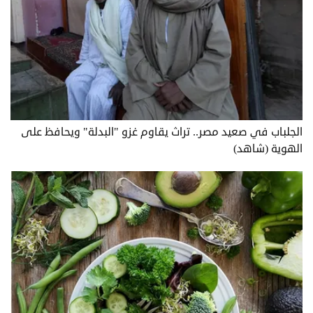
الجلباب في صعيد مصر.. تراث يقاوم غزو "البدلة" ويحافظ على
الهوية (شاهد)