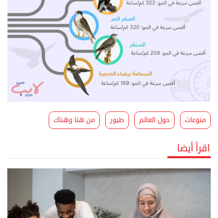
منوعات
حول العالم
طيور
من هنا وهناك
اقرأ أيضا