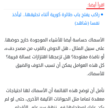
اقرأ أيضا:
راكب يفتح باب طائرة كورية أثناء تحليقها.. ليأخذ
نفسا (شاهد)
الأسماك حساسة أيضا للأشياء الموجودة خارج حوضها.
على سبيل المثال ، هل الحوض بالقرب من ‏مصدر دفء،
أو نافذة مفتوحة؟ هل تزعجها اهتزازات غسالة قريبة؟
كل هذه العوامل يمكن أن تسبب ‏الخوف والضيق
للأسماك.‏
نأمل أن توضح هذه القائمة أن الأسماك لها احتياجات
معقدة تماما مثل الحيوانات الأليفة الأخرى، حتى لو ‏لم
يكن عليك اصطحابها في نزهة سير على الأقدام.‏