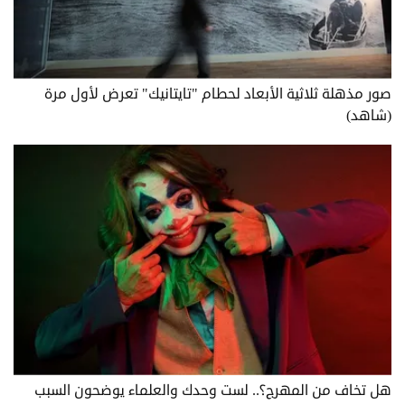
صور مذهلة ثلاثية الأبعاد لحطام "تايتانيك" تعرض لأول مرة
(شاهد)
هل تخاف من المهرج؟.. لست وحدك والعلماء يوضحون السبب