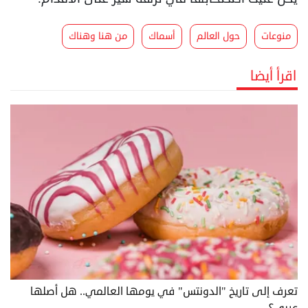
منوعات
حول العالم
أسماك
من هنا وهناك
اقرأ أيضا
تعرف إلى تاريخ "الدونتس" في يومها العالمي.. هل أصلها
عربي؟