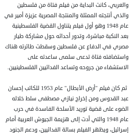
والعربي، كانت البداية من فيلم فتاة من فلسطين
والذي أنتجته الممثلة والمنتجة المصرية عزيزة أمير في
عام 1948 وهو أول فيلم يتناول القضية الفلسطينية
بعد النكبة مباشرة، وتدور أحداثه حول مشاركة طيار
مصري في الدفاع عن فلسطين وسقطت طائرته هناك
واستضافته فتاة تدعى سلمى ساعدته على
الاستشفاء من جروحه وتساعد الفدائيين الفلسطينيين.
ثم كان فيلم "أرض الأبطال" عام 1953 للكاتب إحسان
عبد القدوس ومن إخراج نيازي مصطفى سلط خلاله
الضوء على قضية توريد الأسلحة الفاسدة في حرب
عام 1948 والتي أدت إلى هزيمة الجيوش العربية أمام
إسرائيل، ويظهر الفيلم بسالة الفدائيين، ودعم الجنود