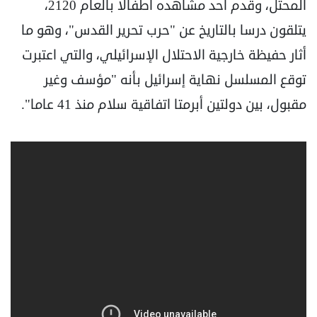
المحتل، وقدم أحد مشاهده أطفالا بالعام 2120،
يتلقون درسا بالتاريخ عن "حرب تحرير القدس"، وهو ما
أثار حفيظة خارجية الاحتلال الإسرائيلي، والتي اعتبرت
توقع المسلسل نهاية إسرائيل بأنه "مؤسف وغير
مقبول، بين دولتين أبرمتا اتفاقية سلام منذ 41 عاما".