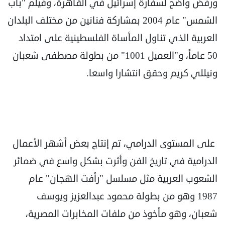
ورفض واضح لسفارة إسرائيل في القاهرة، وفيلم "باب
الشمس" عام 2004 بمشاركة فنانين من مختلف البلدان
العربية الذي تناول المأساة الفلسطينية على امتداد
50 عاماً، و"العميل 1001" من بطولة مصطفى شعبان
ونيللي كريم وحقق انتشارا واسعا.
على المستوى الدرامي، تم إنتاج بعض أشهر الأعمال
الدرامية في تاريخ الفن وأثرت بشكل واسع في ضمائر
الشعوب العربية مثل مسلسل "رأفت الهجان" عام
1987 وهو من بطولة محمود عبدالعزيز ويوسف
شعبان، وهو مأخوذ من ملفات المخابرات المصرية،