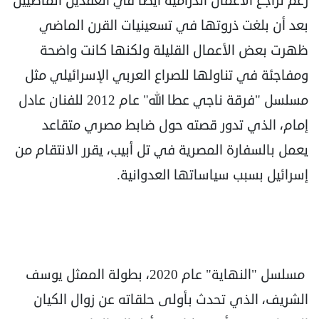
رغم تراجع الأعمال الدرامية أيضا في العقدين الماضيين
بعد أن بلغت ذروتها في تسعينيات القرن الماضي
ظهرت بعض الأعمال القليلة ولكنها كانت واضحة
ومفاجئة في تناولها للصراع العربي الإسرائيلي مثل
مسلسل "فرقة ناجي عطا الله" عام 2012 للفنان عادل
إمام، الذي تدور قصته حول ضابط مصري متقاعد
يعمل بالسفارة المصرية في تل أبيب، يقرر الانتقام من
إسرائيل بسبب سياساتها العدوانية.
مسلسل "النهاية" عام 2020، بطولة الممثل يوسف
الشريف، الذي تحدث بأولى حلقاته عن زوال الكيان