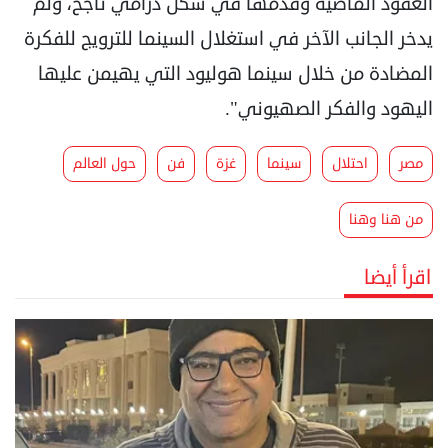
العقود الماضية وقدمها في شكل درامي ناجح، ولم
يدخر الجانب الآخر في استغلال السينما للترويج للفكرة
المضادة من خلال سينما هوليود التي يهيمن عليها
اليهود والفكر الصهيوني".
مصر
احتلال
سينما
غزة
فن
حول العالم
من هنا وهنا
اقرأ أيضا