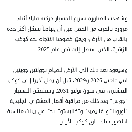
وشهدت المناورة تسريع المسبار حركته قليلا أثناء
مروره بالقرب من القمر، قبل أن يتباطأ بشكل أكثر حدة
بالقرب من الأرض، ويغيّر خصوصا الاتجاه نحو كوكب
الزهرة، الذي سيصل إليه في عام 2025.
وسيعود بعد ذلك إلى الأرض للقيام بجولتين جويتين
في عامي 2026 و2029، قبل أن يصل أخيرا إلى كوكب
المشتري في تموز/ يوليو 2031. وسيتمكن المسبار
"جوس" بعد ذلك من مراقبة أقمار المشتري الجليدية
"أوروبا" و"غانيميد" و"كاليستو"، بحثا عن بيئات مناسبة
لظهور حياة خارج كوكب الأرض.