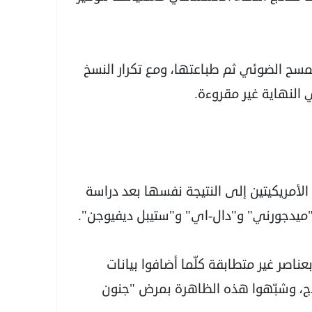
مسح الضوئي ثم طباعتها، ومع تكرار النسخ
النهاية غير مقروءة.
لأمريكيتين إلى النتيجة نفسها بعد دراسة
ل "ميدجورني" و"دال-اي" و"ستيبل ديفيوجن".
بعناصر غير متطابقة كلّما أضافوا بيانات
وذج، وشبّهوا هذه الظاهرة بمرض "جنون