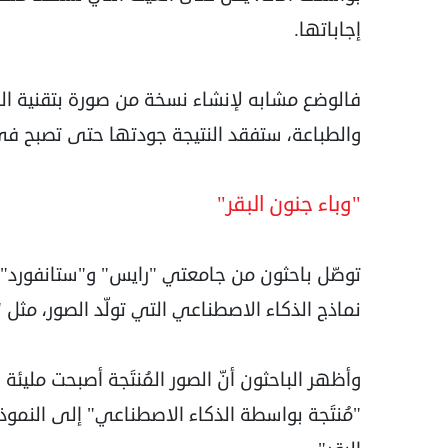
إجاباتها.
فالوضع مشابه لإنشاء نسخة من صورة بتقنية ال
والطباعة، ستفقد النتيجة جودتها حتى تصبح في 
"وباء جنون البقر"
توصّل باحثون من جامعتي "رايس" و"ستانفورد" ا
نماذج الذكاء الاصطناعي التي تولّد الصور، مث
وأظهر الباحثون أنّ الصور المُنتَجة أصبحت مليئة 
"مُنتَجة بواسطة الذكاء الاصطناعي" إلى النم