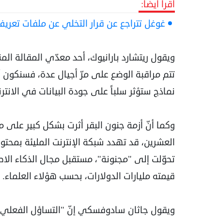
اقرأ أيضا:
غوغل تتراجع عن قرار التخلي عن ملفات تعريف الارتباط "okies
ويقول ريتشارد بارانيوك، أحد معدّي المقالة ال
تتم مراقبة الوضع على مرّ أجيال عدة، فسنكون أم
نماذج ستؤثر سلباً على جودة البيانات في الانترن
وكما أنّ أزمة جنون البقر أثرت بشكل كبير على 
العشرين، قد تهدد شبكة الإنترنت المليئة بمحتو
تحوّلت إلى "مجنونة"، مستقبل مجال الذكاء الاصط
قيمته مليارات الدولارات، بحسب هؤلاء العلماء.
ويقول جاثان سادوفسكي إنّ "التساؤل الفعلي با