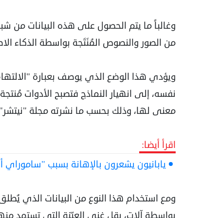
وغالباً ما يتم الحصول على هذه البيانات من شبك
من الصور والنصوص المُنَتَجة بواسطة الذكاء ال
ويؤدي هذا الوضع الذي يوصف بعبارة "الالتهام
نفسه، إلى انهيار النماذج فتصبح الأدوات مُنتج
معنى لها، وذلك بحسب ما نشرته مجلة "نيتشر" ا
اقرأ أيضا:
يابانيون يشعرون بالإهانة بسبب "ساموراي أس
ومع استخدام هذا النوع من البيانات الذي يُطلق ع
بواسطة آلات، يقل غنى العيّنة التي تستمد منه