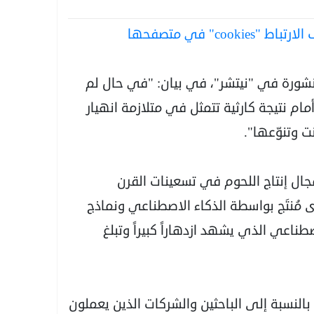
co" في متصفحها
منشورة في "نيتشر"، في بيان: "في حال لم
ام نتيجة كارثية تتمثل في متلازمة انهيار
ت وتنوّعها".
مجال إنتاج اللحوم في تسعينات القرن
ى مُنتَج بواسطة الذكاء الاصطناعي ونماذج
ناعي الذي يشهد ازدهاراً كبيراً وتبلغ
لنسبة إلى الباحثين والشركات الذين يعملون