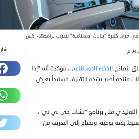
ي مرات كثيرة "بيانات اصطناعية" لتدريب برامجها- إكس
شار
04 م
Facebook
علق بنماذج
الذكاء الاصطناعي
، مؤكدة أنه "إذا
نات منتجة أصلا بهذه التقنية، فستبدأ بعرض
WhatsApp
 التوليدي مثل برنامج "تشات جي بي تي"،
Twitter
بسيط بلغة يومية، وتحتاج إلى التدريب من