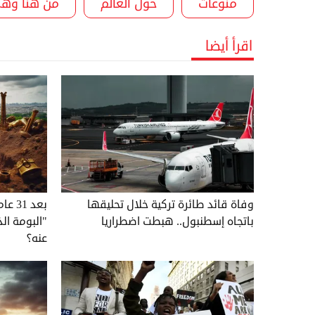
منوعات
حول العالم
من هنا وهن
اقرأ أيضا
وفاة قائد طائرة تركية خلال تحليقها
بعد 1
باتجاه إسطنبول.. هبطت اضطراريا
"البومة ال
عنه؟