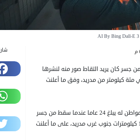
AI By Bing Dall-E 3
شار
Facebook
عاما بعد سقوطه من جسر كان يريد التقاط صور منه لنشرها
 مئة كيلومتر من مدريد، وفق ما أعلنت
WhatsApp
وكان الرجل، الذي لم يُكشف عن اسمه، برفقة مواطن له يبلغ 24 عاما عندما سقط من جسر
Twitter
تالافيرا دي لا رينا المعلق، على بعد حوالي 110 كيلومترات جنوب غرب مدريد، على ما أعلنت