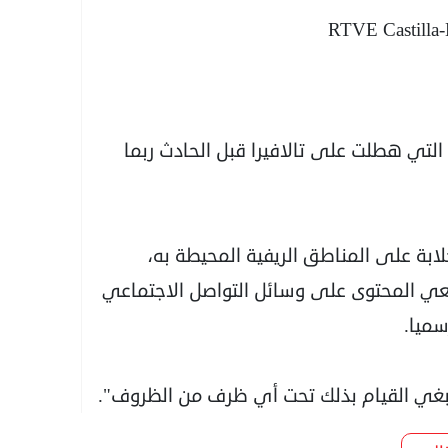
 التي هطلت على تالافيرا قبل الحادث ربما
الغ عددها 152 وإطلالته الخلابة على المناطق الريفية المحيطة به،
نعي المحتوى على وسائل التواصل الاجتماعي
سميا.
ا ينبغي القيام بذلك تحت أي ظرف من الظروف".