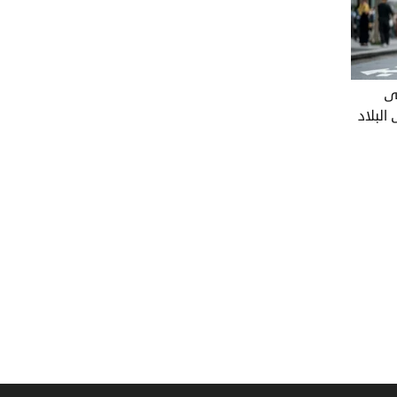
لى
لبلاد