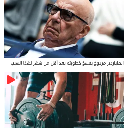
الملياردير مردوخ يفسخ خطوبته بعد أقل من شهر لهذا السبب