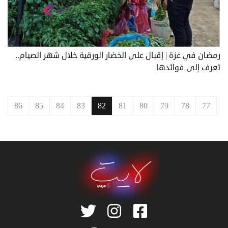
رمضان في غزة | إقبال على الخضار الورقية خلال شهر الصيام..
تعرف إلى فوائدها
ق
77
78
79
80
81
82
83
84
85
86
ا