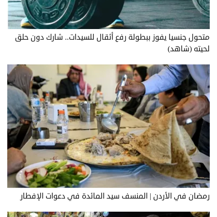
متحول جنسيا يفوز ببطولة رفع أثقال للسيدات.. شارك دون حلق
لحيته (شاهد)
رمضان في الأردن | المنسف سيد المائدة في دعوات الإفطار