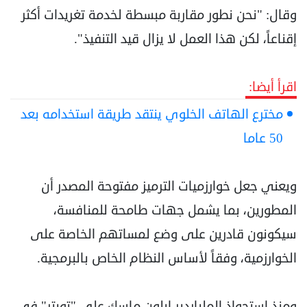
وقال: "نحن نطور مقاربة مبسطة لخدمة تغريدات أكثر
إقناعاً، لكن هذا العمل لا يزال قيد التنفيذ".
اقرأ أيضا:
مخترع الهاتف الخلوي ينتقد طريقة استخدامه بعد
50 عاما
ويعني جعل خوارزميات الترميز مفتوحة المصدر أن
المطورين، بما يشمل جهات طامحة للمنافسة،
سيكونون قادرين على وضع لمساتهم الخاصة على
الخوارزمية، وفقاً لأساس النظام الخاص بالبرمجية.
ومنذ استحواذ الملياردير إيلون ماسك على "تويتر" في