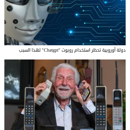
دولة أوروبية تحظر استخدام روبوت "Chatgpt" لهذا السبب