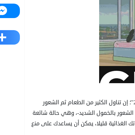
Messenger
Share
وقال الكاتب، في تقريره الذي ترجمته "عربي21"؛ إن تناول الكثير من الطعام ثم الشعور
و الشعور بالخمول الشديد-، وهي حالة شائعة
تك الغذائية قليلا، يمكن أن يساعدك على منع