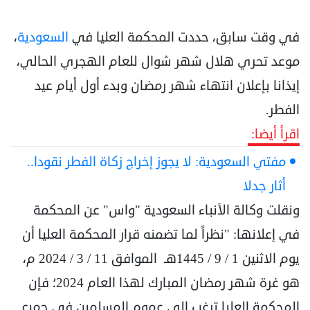
في وقت سابق، حددت المحكمة العليا في
السعودية
،
موعد تحري هلال شهر شوال للعام الهجري الحالي،
إيذانا بإعلان انتهاء شهر رمضان وبدء أول أيام عيد
الفطر.
اقرأ أيضا:
مفتي السعودية: لا يجوز إخراج زكاة الفطر نقودا..
أثار جدلا
ونقلت وكالة الأنباء السعودية "واس" عن المحكمة
في إعلانها: "نظراً لما تضمنه قرار المحكمة العليا أن
يوم الاثنين 1 / 9 / 1445هـ الموافق 11 / 3 / 2024 م،
هو غرة شهر رمضان المبارك لهذا العام 2024؛ فإن
المحكمة العليا ترغب إلى عموم المسلمين في جميع