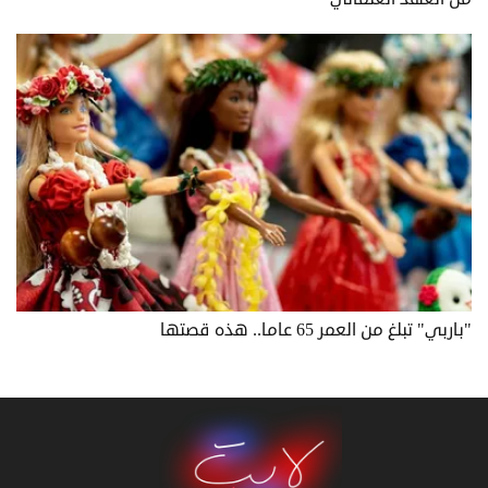
"باربي" تبلغ من العمر 65 عاما.. هذه قصتها