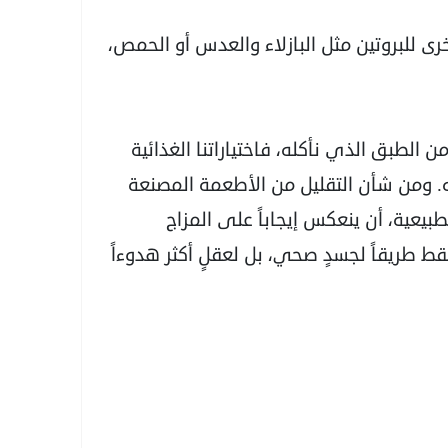
رى للبروتين مثل البازلاء والعدس أو الحمص،
ن الطبق الذي نأكله، فاختياراتنا الغذائية
فه. ومن شأن التقليل من الأطعمة المصنعة
بيعية، أن ينعكس إيجاباً على المزاج
قط طريقاً لجسدٍ صحي، بل لعقلٍ أكثر هدوءاً