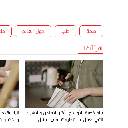
صحة
طب
حول العالم
طع
اقرأ أيضا
بيئة خصبة للأوساخ.. أكثر الأماكن والأشياء
إليك هذه ا
التي نغفل عن تنظيفها في المنزل
والخضروات و