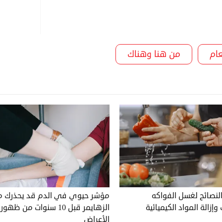
ام
من هنا وهناك
لنصائح لغسل الفواكه
مؤشر حيوي في الدم قد يحذرك م
إزالة المواد الكيميائية
الزهايمر قبل 10 سنوات من ظهور
الأعراض