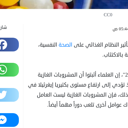
CC0
شار
05:4 ص
Facebook
أثير النظام الغذائي على
الصحة
النفسية،
بالاكتئاب.
WhatsApp
وقال الموقع، في تقريره الذي ترجمته "عربي21"، إن العلماء أثبتوا أن المشروبات الغازية
إذ تؤدي إلى ارتفاع مستوى بكتيريا إيغرثيلا في
Twitter
ع ذلك، فإن المشروبات الغازية ليست العامل
 عوامل أخرى تلعب دوراً مهماً أيضاً.
Messenger