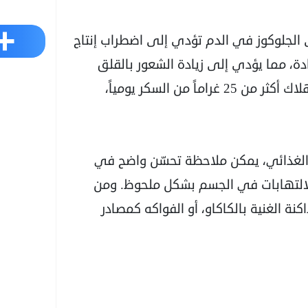
Share
 الجلوكوز في الدم تؤدي إلى اضطراب إنتاج
ة، مما يؤدي إلى زيادة الشعور بالقلق
والمزاج الاكتئابي. ووفقا للخبراء، لا ينبغي استهلاك أكثر من 25 غراماً من السكر يومياً،
 الغذائي، يمكن ملاحظة تحسّن واضح في
الالتهابات في الجسم بشكل ملحوظ. ومن
كنة الغنية بالكاكاو، أو الفواكه كمصادر