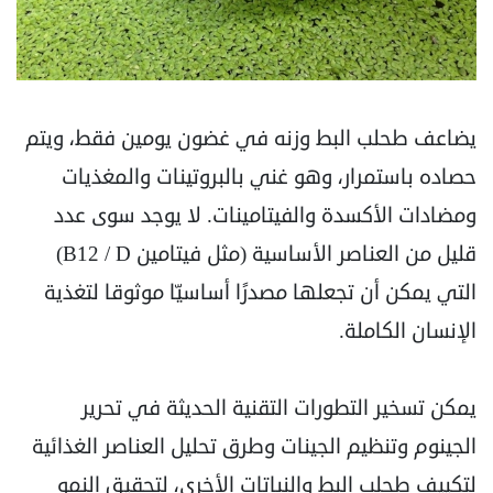
يضاعف طحلب البط وزنه في غضون يومين فقط، ويتم
حصاده باستمرار، وهو غني بالبروتينات ‏والمغذيات
ومضادات الأكسدة والفيتامينات. لا يوجد سوى عدد
قليل من العناصر الأساسية (مثل فيتامين ‏B12 / D‏)
التي يمكن أن تجعلها مصدرًا أساسيّا موثوقا لتغذية
الإنسان الكاملة.‏
يمكن تسخير التطورات التقنية الحديثة في تحرير
الجينوم وتنظيم الجينات وطرق تحليل العناصر الغذائية
‏لتكييف طحلب البط والنباتات الأخرى، لتحقيق النمو