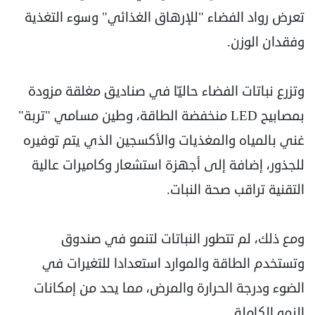
‏تعرض رواد الفضاء "للإرهاق الغذائي" وسوء التغذية
وفقدان الوزن.‏
وتزرع نباتات الفضاء حاليّا في صناديق مغلقة مزودة
بمصابيح ‏LED‏ منخفضة الطاقة، وطين مسامي ‏‏"تربة"
غني بالمياه والمغذيات والأكسجين الذي يتم توفيره
للجذور، إضافة إلى أجهزة استشعار وكاميرات ‏عالية
التقنية تراقب صحة النبات.
ومع ذلك، لم تتطور النباتات لتنمو في صندوق
وتستخدم الطاقة والموارد ‏استعدادا للتغيرات في
الضوء ودرجة الحرارة والمرض، مما يحد من إمكانات
النمو الكاملة.‏