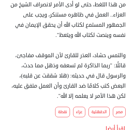
من هذا اللغط، حتى لو أدى الأمر لانصراف الشيخ من
العزاء.. العمل في ظاهره مستنكر، ويجب على
الجمهور المستمع لكتاب الله أن يحقق الإيمان في
نفسه وينصت لكتاب الله ويتعظ".
والتمس حشاد، العذر للقارئ لأن الموقف مفاجئ،
قائلًا: "ربما الذاكرة لم تسعفه وذهل مما حدث،
والرسول قال في حديثه: (هلا شققت عن قلبه)،
البعض كتب كلامًا ضد القارئ وأن العمل متفق عليه،
لكن هذا الأمر لا يعلمه إلا الله".
مصر
الدقهلية
عزاء
نقطة
اقرأ أيضا