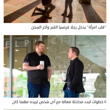
"قلب امرأة" يدخل رجلا فرنسيا القبر وآخر السجن
6 خطوات لبدء محادثة فعالة مع أي شخص تريده مهما كان