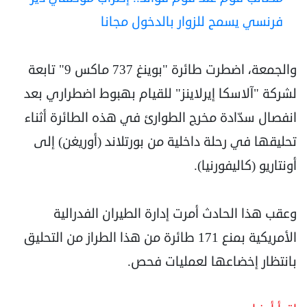
فرنسي يسمح للزوار بالدخول مجانا
والجمعة، اضطرت طائرة "بوينغ 737 ماكس 9" تابعة
لشركة "آلاسكا إيرلاينز" للقيام بهبوط اضطراري بعد
انفصال سدّادة مخرج الطوارئ في هذه الطائرة أثناء
تحليقها في رحلة داخلية من بورتلاند (أوريغن) إلى
أونتاريو (كاليفورنيا).
وعقب هذا الحادث أمرت إدارة الطيران الفدرالية
الأمريكية بمنع 171 طائرة من هذا الطراز من التحليق
بانتظار إخضاعها لعمليات فحص.