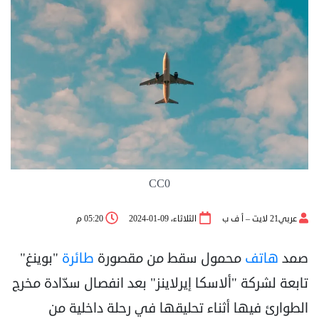
CC0
عربي21 لايت – أ ف ب
الثلاثاء، 09-01-2024
05:20 م
صمد
هاتف
محمول سقط من مقصورة
طائرة
"بوينغ"
تابعة لشركة "ألاسكا إيرلاينز" بعد انفصال سدّادة مخرج
الطوارئ فيها أثناء تحليقها في رحلة داخلية من