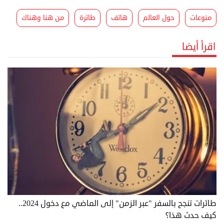
منوعات
حول العالم
هاتف
طائرة
من هنا وهناك
اقرأ أيضا
طائرات تنجح بالسفر "عبر الزمن" إلى الماضي مع دخول 2024..
كيف حدث هذا؟