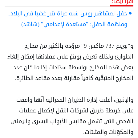
اقرأ أيضا:
حفل لمشاهير روس شبه عراة يثير غضبا في البلاد..
ومنظمة الحفل: "مستعدة لإعدامي" (شاهد)
و"بوينغ 737 ماكس 9" مزوّدة بالكثير من مخارج
الطوارئ ولذلك تعرض بوينغ على عملائها إمكان إلغاء
بعض هذه المخارج بواسطة سدّادات إذا ما كان عدد
المخارج المتبقّية كافياً مقارنة بعدد مقاعد الطائرة.
والإثنين، أعلنت إدارة الطيران الفدرالية أنّها وافقت
على خريطة طريق لشركات النقل لإكمال عمليات
الفحص التي تشمل مقابس الأبواب اليسرى واليمنى
والمكوّنات والمثبتات.