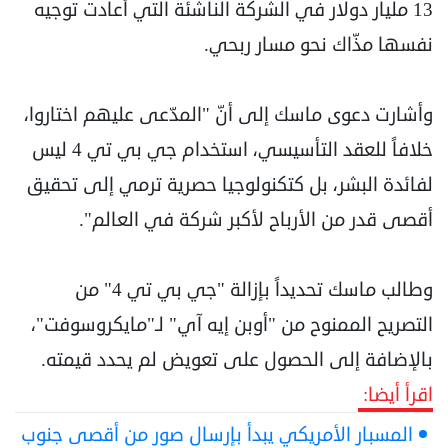
13 مليار دولار في الشركة الناشئة التي أعادت توجيه
نفسها مذّاك نحو مسار ربحي.
وأشارت دعوى ماسك إلى أنّ "المدّعى عليهم اختاروا،
خلافاً للعقد التأسيسي، استخدام جي بي تي 4 ليس
لفائدة البشر، بل كتكنولوجيا حصرية ترمي إلى تحقيق
أقصى قدر من الأرباح لأكبر شركة في العالم".
وطالب ماسك تحديداً بإزالة "جي بي تي 4" من
التصريح الممنوح من "أوبن إيه آي" لـ"مايكروسوفت"،
بالإضافة إلى الحصول على تعويض لم يحدد قيمته.
اقرأ أيضا:
المسبار الأمريكي يبدأ بإرسال صور من أقصى جنوب