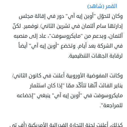
القمر (شاهد)
وكان لتحوّل "أوبن إيه آي" دور في إقالة مجلس
إدارتها سام آلتمان في تشرين الثاني/ نوفمبر. لكنّ
آلتمان، وبدعم من "مايكروسوفت"، عاد إلى منصبه
في الشركة بعد أيام. وتخضع "أوبن إيه آي" أيضاً
لرقابة الجهات التنظيمية.
وكانت المفوضية الأوروبية أعلنت في كانون الثاني/
يناير الفائت أنّها تتأكّد ممّا "إذا كان استثمار
مايكروسوفت في "أوبن إيه آي" ينبغي "إخضاعه
للمراجعة".
كذلك، أعلنت لجنة التجارة الفدرالية الأمريكية (أف تي