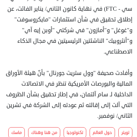
سي - FTC) في نهاية كانون الثاني/ يناير الفائت، عن
إطلاق تحقيق في شأن استثمارات "مايكروسوفت"
و"غوغل" و"أمازون" في شركتي "أوبن إيه آي"
و"أنثروبيك" الناشئتين الرئيسيتين في مجال الذكاء
الاصطناعي.
وأفادت صحيفة "وول ستريت جورنال" بأنّ هيئة الأوراق
المالية والبورصات الأمريكية تنظر في الاتصالات
الداخلية لـ سام آلتمان، في إطار تحقيق بشأن الظروف
التي آلت إلى إقالته ثم عودته إلى الشركة في تشرين
الثاني/ نوفمبر.
تويتر
حول العالم
تكنولوجيا
من هنا وهناك
ماسك