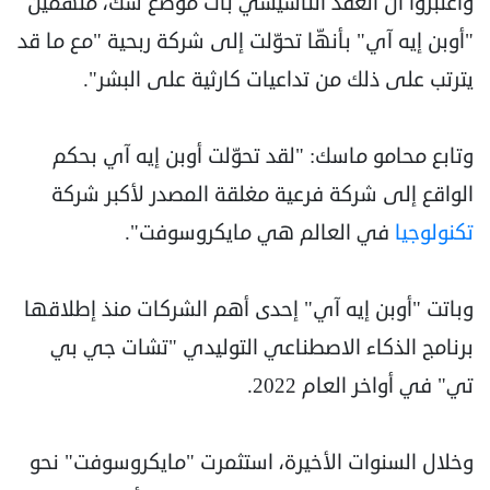
واعتبروا أنّ العقد التأسيسي بات موضع شك، متّهمين
"أوبن إيه آي" بأنهّا تحوّلت إلى شركة ربحية "مع ما قد
يترتب على ذلك من تداعيات كارثية على البشر".
وتابع محامو ماسك: "لقد تحوّلت أوبن إيه آي بحكم
الواقع إلى شركة فرعية مغلقة المصدر لأكبر شركة
تكنولوجيا
في العالم هي مايكروسوفت".
وباتت "أوبن إيه آي" إحدى أهم الشركات منذ إطلاقها
برنامج الذكاء الاصطناعي التوليدي "تشات جي بي
تي" في أواخر العام 2022.
وخلال السنوات الأخيرة، استثمرت "مايكروسوفت" نحو