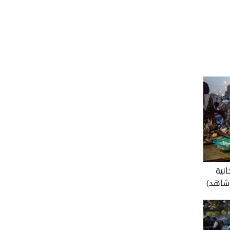
نية
(شاهد)