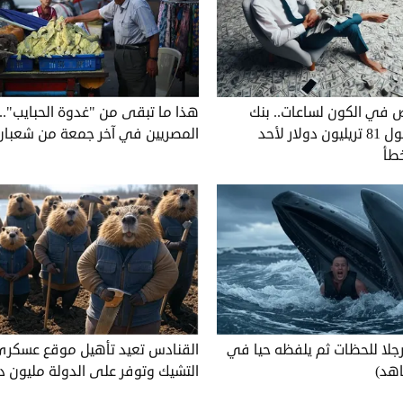
في الكون لساعات.. بنك
هذا ما تبقى من "غدوة الحبايب"..
أمريكي يحول 81 تريليون دولار لأحد
المصريين في آخر جمعة من شعبان
خطأ
رجلا للحظات ثم يلفظه حيا في
القنادس تعيد تأهيل موقع عسكر
هد)
التشيك وتوفر على الدولة مليون دو