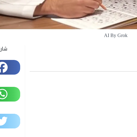
AI By Grok
شار
Facebook
WhatsApp
Twitter