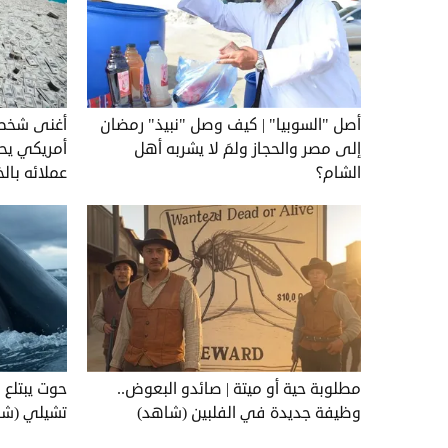
أصل "السوبيا" | كيف وصل "نبيذ" رمضان
أغنى شخص 
إلى مصر والحجاز ولمَ لا يشربه أهل
الشام؟
عملائه بال
مطلوبة حية أو ميتة | صائدو البعوض..
حوت يبتلع 
وظيفة جديدة في الفلبين (شاهد)
تشيلي (شا