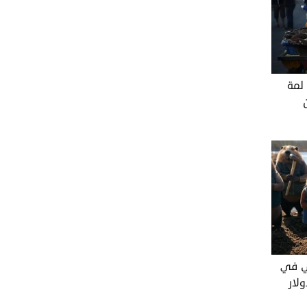
 لمة
ي في
لار