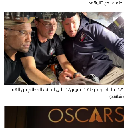
اجتماعا مع "اليهود"
هذا ما رآه رواد رحلة "أرتميس2" على الجانب المظلم من القمر
(شاهد)