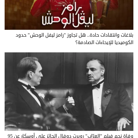
بلاغات وانتقادات حادة.. هل تجاوز "رامز ليفل الوحش" حدود
الكوميديا للإيحاءات الصادمة؟
وفاة نجم فيلم "العرّاب" روبرت دوفال الحائز على أوسكار عن 95