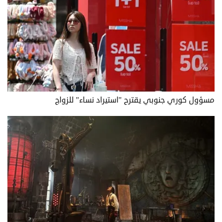
مسؤول كوري جنوبي يقترح "استيراد نساء" للزواج