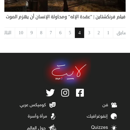
فيلم فرنكشتاين | "عقدة الإله" ومحاولة الإنسان أن يهزم الموت
السابق
1
2
3
4
5
6
7
8
9
10
التالي
فن
كوميكس عربي
إنفوغرافيك
مرأة وأسرة
Quizzes
حول العالم