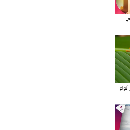
ي
أنواع