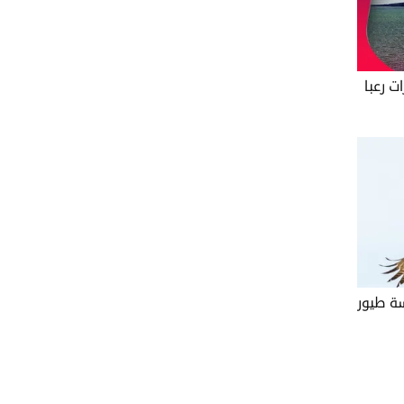
ت رعبا
ة طيور