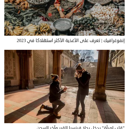
إنفوغرافيك | تعرف على الأغذية الأكثر استهلاكا في 2023
"قلب امرأة" يدخل رجلا فرنسيا القبر وآخر السجن