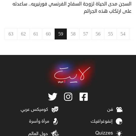
السجن مدى الحياة لزوجة السفاح الفرنسي فورنيريه.. ساعدته
على ارتكاب هذه الجرائم
ق
54
55
56
57
58
59
60
61
62
63
ا
فن
كوميكس عربي
إنفوغرافيك
مرأة وأسرة
Quizzes
حول العالم