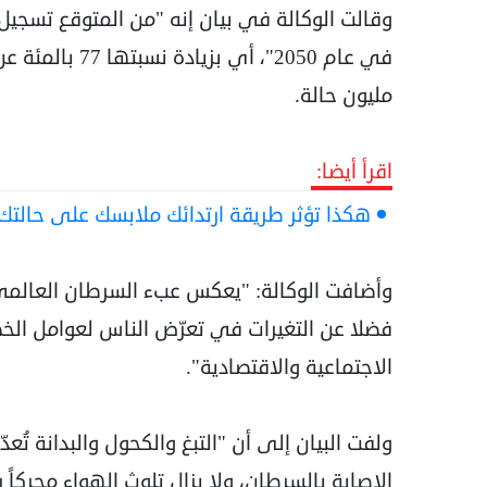
مليون حالة.
اقرأ أيضا:
هكذا تؤثر طريقة ارتدائك ملابسك على حالتك 
وأضافت الوكالة: "يعكس عبء السرطان العالمي 
فضلا عن التغيرات في تعرّض الناس لعوامل الخطر،
الاجتماعية والاقتصادية".
ولفت البيان إلى أن "التبغ والكحول والبدانة تُعدّ
الإصابة بالسرطان، ولا يزال تلوث الهواء محركاً رئ