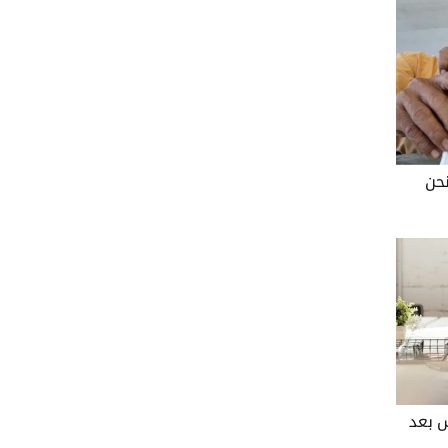
نحن
س بعد