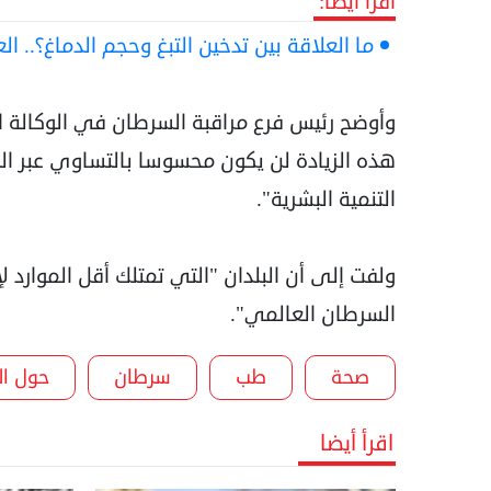
اقرأ أيضا:
ما العلاقة بين تدخين التبغ وحجم الدماغ؟.. ال
وأوضح رئيس فرع مراقبة السرطان في الوكالة ال
هذه الزيادة لن يكون محسوسا بالتساوي عبر ال
التنمية البشرية".
ولفت إلى أن البلدان "التي تمتلك أقل الموارد 
السرطان العالمي".
صحة
طب
سرطان
حول ال
اقرأ أيضا