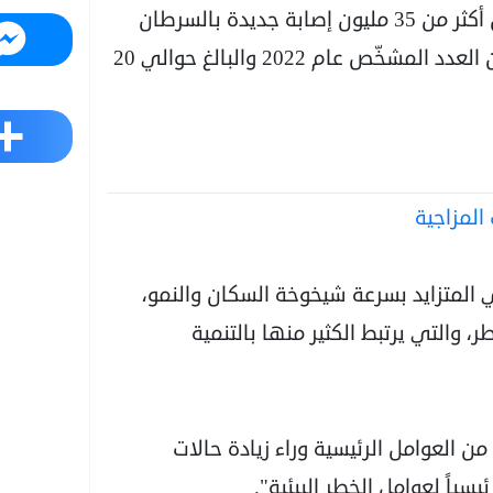
وقالت الوكالة في بيان إنه "من المتوقع تسجيل أكثر من 35 مليون إصابة جديدة بالسرطان
Messenger
في عام 2050"، أي بزيادة نسبتها 77 بالمئة عن العدد المشخّص عام 2022 والبالغ حوالي 20
Share
المزاجية
المتزايد بسرعة شيخوخة السكان والنمو،
 والتي يرتبط الكثير منها بالتنمية
 من العوامل الرئيسية وراء زيادة حالات
يسياً لعوامل الخطر البيئية".