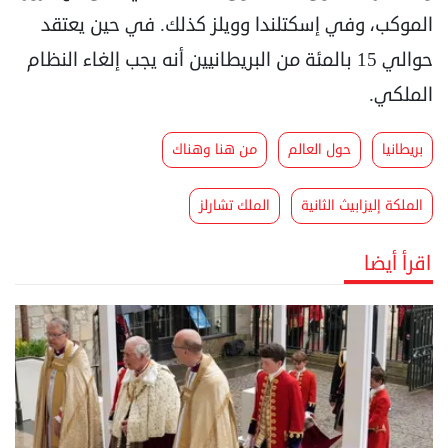
الموكب، وفي إسكتلندا وويلز كذلك. في حين يعتقد
حوالي 15 بالمئة من البريطانيين أنه يجب إلغاء النظام
الملكي.
بريطانيا
حول العالم
من هنا وهناك
الملكة إليزابيث الثانية
الملك تشارلز
اقرأ أيضا