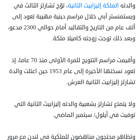
والدته
الملكة إليزابيث الثانية
، توّج تشارلز الثالث في
ويستمنستر آبي خلال مراسم دينية مهيبة تعود إلى
ألف عام من التاريخ والتقاليد أمام حوالي 2300 مدعو،
وبعد ذلك توجت زوجته كاميلا ملكة.
وأقيمت مراسم التتويج للمرة الأولى منذ 70 عاما، إذ
تعود نسختها الأخيرة إلى عام 1953 حين اعتلت والدة
تشارلز إليزابيت الثانية العرش.
ولا يتمتع تشارلز بشعبية والدته إليزابيث الثانية التي
توفيت في أيلول/ سبتمبر الماضي.
وتظاهر محتجون مناهضون للملكية في لندن مع مرور