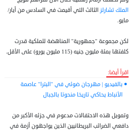
الملك تشارلز
الثالث التي أقيمت في السادس من أيار/
مايو.
لكن مجموعة "جمهورية" المناهضة للملكية قدرت
كلفتها بمئة مليون جنيه (115 مليون يورو) على الأقل.
اقرأ أيضا:
بالفيديو | مهرجان ضوئي في "البترا" عاصمة
الأنباط يحاكي تاريخا منحوتا بالجبال
وتمويل هذه الاحتفالات مدعوم في جزئه الأكبر من
دافعي الضرائب البريطانيين الذين يواجهون أزمة في