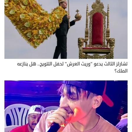
تشارلز الثالث يدعو "وريث العرش" لحفل التتويج.. هل ينازعه
الملك؟