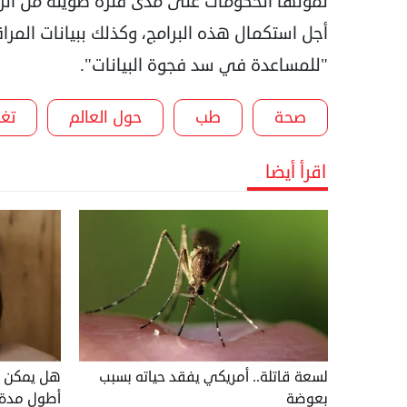
تمولها الحكومات على مدى فترة طويلة من الزمن
أجل استكمال هذه البرامج، وكذلك ببيانات المراق
"للمساعدة في سد فجوة البيانات".
صحة
طب
حول العالم
تغذ
اقرأ أيضا
لسعة قاتلة.. أمريكي يفقد حياته بسبب
هل يمكن أ
بعوضة
أطول مدة ي