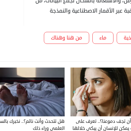
، والاستعانة بالسكان لجمع البيانات، من
بة عبر الأقمار الاصطناعية والنمذجة
ية
ماء
من هنا وهناك
ن تجف دموعنا؟.. تعرف على
هل تتحدث وأنت نائم؟.. نخبرك بالس
مكن للإنسان أن يبكي خلالها
العلمي وراء ذلك